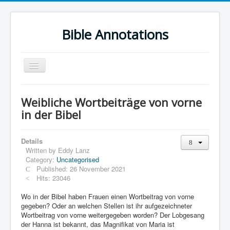
Bible Annotations
Toggle
Navigation
Home
Weibliche Wortbeiträge von vorne
Urdu Geo Version
in der Bibel
English
Details
Urdu
Written by
Eddy Lanz
Category:
Uncategorised
Deutsch
Published: 26 November 2021
Hebrew OT
Hits: 23046
Greek NT
Wo in der Bibel haben Frauen einen Wortbeitrag von vorne
gegeben? Oder an welchen Stellen ist ihr aufgezeichneter
Book Corner
Wortbeitrag von vorne weitergegeben worden? Der Lobgesang
der Hanna ist bekannt, das Magnifikat von Maria ist