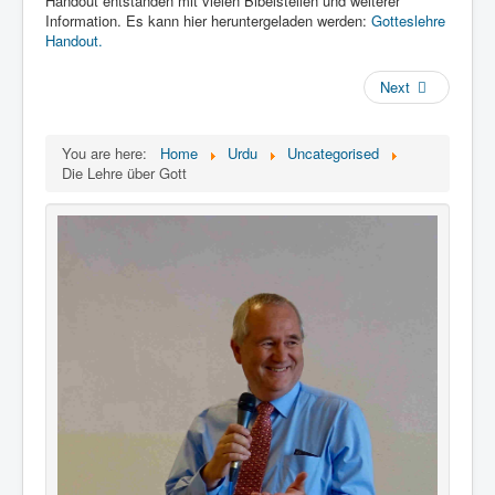
Handout entstanden mit vielen Bibelstellen und weiterer
Links
Information. Es kann hier heruntergeladen werden:
Gotteslehre
Linux and Open Source
Handout.
Next
You are here:
Home
Urdu
Uncategorised
Die Lehre über Gott