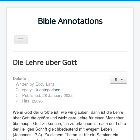
Bible Annotations
Toggle
Navigation
Home
Die Lehre über Gott
Urdu Geo Version
English
Details
Written by
Eddy Lanz
Urdu
Category:
Uncategorised
Published: 28 January 2022
Deutsch
Hits: 22095
Hebrew OT
Wenn Gott der Größte ist, wie wir glauben, dann ist die Lehre
über Gott die größte und wichtigste Lehre für einen Menschen
Greek NT
überhaupt. Gott zu kennen, ihn zu erkennen ist nach der Lehre
der Heiligen Schrift gleichbedeutend mit ewigem Leben
Book Corner
(Johannes 17,3). Zu diesem Thema ist für ein Seminar ein