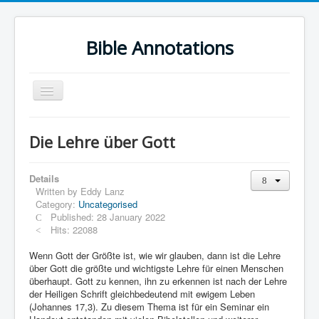
Bible Annotations
Toggle
Navigation
Home
Die Lehre über Gott
Urdu Geo Version
English
Details
Written by
Eddy Lanz
Urdu
Category:
Uncategorised
Published: 28 January 2022
Deutsch
Hits: 22088
Hebrew OT
Wenn Gott der Größte ist, wie wir glauben, dann ist die Lehre
über Gott die größte und wichtigste Lehre für einen Menschen
Greek NT
überhaupt. Gott zu kennen, ihn zu erkennen ist nach der Lehre
der Heiligen Schrift gleichbedeutend mit ewigem Leben
Book Corner
(Johannes 17,3). Zu diesem Thema ist für ein Seminar ein