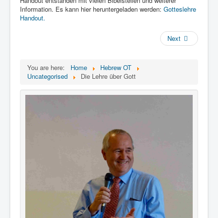
Handout entstanden mit vielen Bibelstellen und weiterer
Links
Information. Es kann hier heruntergeladen werden:
Gotteslehre
Linux and Open Source
Handout.
Next
You are here:
Home
Hebrew OT
Uncategorised
Die Lehre über Gott