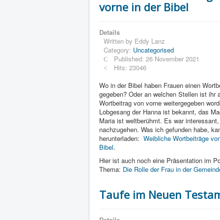
vorne in der Bibel
Details
Written by
Eddy Lanz
Category:
Uncategorised
Published: 26 November 2021
Hits: 23046
Wo in der Bibel haben Frauen einen Wortb
gegeben? Oder an welchen Stellen ist ihr 
Wortbeitrag von vorne weitergegeben wor
Lobgesang der Hanna ist bekannt, das Mag
Maria ist weltberühmt. Es war interessant,
nachzugehen. Was ich gefunden habe, ka
herunterladen:
Weibliche Wortbeiträge von
Bibel
.
Hier ist auch noch eine Präsentation im 
Thema:
Die Rolle der Frau in der Gemeind
Taufe im Neuen Testa
Details