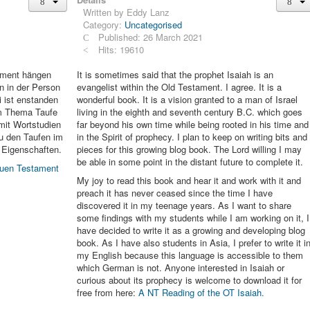
Written by
Eddy Lanz
Category:
Uncategorised
Published: 26 March 2021
Hits: 19610
ament hängen
It is sometimes said that the prophet Isaiah is an
 in der Person
evangelist within the Old Testament. I agree. It is a
i ist enstanden
wonderful book. It is a vision granted to a man of Israel
m Thema Taufe
living in the eighth and seventh century B.C. which goes
mit Wortstudien
far beyond his own time while being rooted in his time and
u den Taufen im
in the Spirit of prophecy. I plan to keep on writing bits and
 Eigenschaften.
pieces for this growing blog book. The Lord willing I may
be able in some point in the distant future to complete it.
euen Testament
My joy to read this book and hear it and work with it and
preach it has never ceased since the time I have
discovered it in my teenage years. As I want to share
some findings with my students while I am working on it, I
have decided to write it as a growing and developing blog
book. As I have also students in Asia, I prefer to write it i
my English because this language is accessible to them
which German is not. Anyone interested in Isaiah or
curious about its prophecy is welcome to download it for
free from here:
A NT Reading of the OT Isaiah.