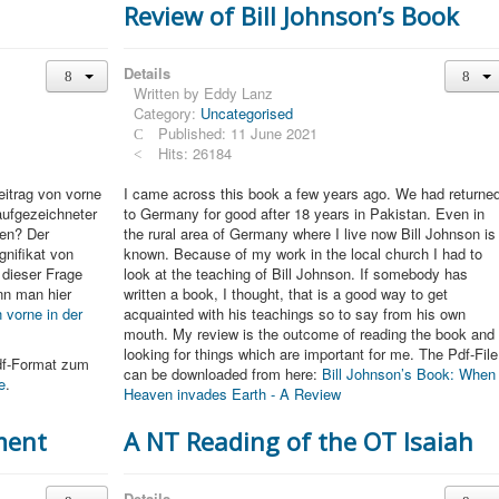
Review of Bill Johnson’s Book
Details
Written by
Eddy Lanz
Category:
Uncategorised
Published: 11 June 2021
Hits: 26184
eitrag von vorne
I came across this book a few years ago. We had returne
aufgezeichneter
to Germany for good after 18 years in Pakistan. Even in
den? Der
the rural area of Germany where I live now Bill Johnson is
nifikat von
known. Because of my work in the local church I had to
 dieser Frage
look at the teaching of Bill Johnson. If somebody has
nn man hier
written a book, I thought, that is a good way to get
 vorne in der
acquainted with his teachings so to say from his own
mouth. My review is the outcome of reading the book and
looking for things which are important for me. The Pdf-File
Pdf-Format zum
can be downloaded from here:
Bill Johnson’s Book: When
e
.
Heaven invades Earth - A Review
ment
A NT Reading of the OT Isaiah
Details