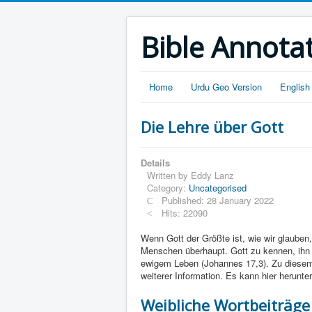
Bible Annota
Home
Urdu Geo Version
English
Die Lehre über Gott
Details
Written by
Eddy Lanz
Category:
Uncategorised
Published: 28 January 2022
Hits: 22090
Wenn Gott der Größte ist, wie wir glauben,
Menschen überhaupt. Gott zu kennen, ihn z
ewigem Leben (Johannes 17,3). Zu diesem 
weiterer Information. Es kann hier herunt
Weibliche Wortbeiträge