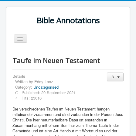
Bible Annotations
Toggle
Navigation
Home
Taufe im Neuen Testament
Urdu Geo Version
English
Details
Written by
Eddy Lanz
Urdu
Category:
Uncategorised
Published: 20 September 2021
Deutsch
Hits: 23016
Hebrew OT
Die verschiedenen Taufen im Neuen Testament hängen
miteinander zusammen und sind verbunden in der Person Jesu
Greek NT
Christi. Die hier herunterladbare Datei ist enstanden in
Zusammenhang mit einem Seminar zum Thema Taufe in der
Book Corner
Gemeinde und ist eine Art Handout mit Wortstudien und der