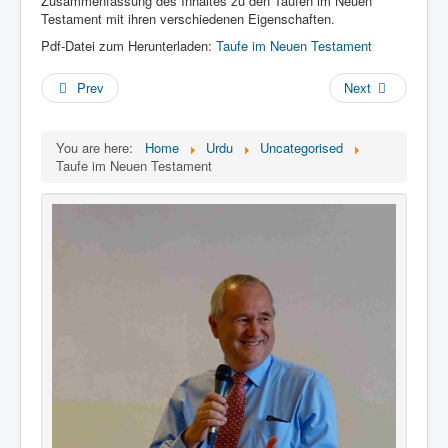
Zusammenfassung des Inhaltes zu den Taufen im Neuen
Links
Testament mit ihren verschiedenen Eigenschaften.
Linux and Open Source
Pdf-Datei zum Herunterladen:
Taufe im Neuen Testament
Prev
Next
You are here:
Home
Urdu
Uncategorised
Taufe im Neuen Testament