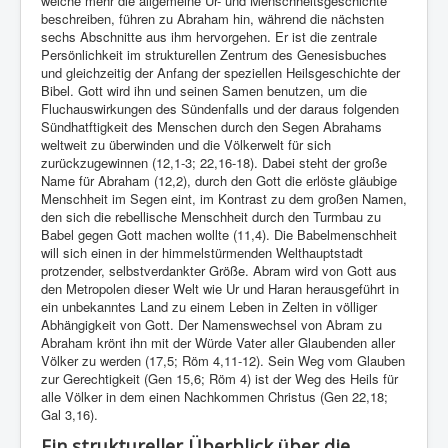
welche mehr die allgemeine Ur- und Menschheitsgeschichte
beschreiben, führen zu Abraham hin, während die nächsten
sechs Abschnitte aus ihm hervorgehen. Er ist die zentrale
Persönlichkeit im strukturellen Zentrum des Genesisbuches
und gleichzeitig der Anfang der speziellen Heilsgeschichte der
Bibel. Gott wird ihn und seinen Samen benutzen, um die
Fluchauswirkungen des Sündenfalls und der daraus folgenden
Sündhatftigkeit des Menschen durch den Segen Abrahams
weltweit zu überwinden und die Völkerwelt für sich
zurückzugewinnen (12,1-3; 22,16-18). Dabei steht der große
Name für Abraham (12,2), durch den Gott die erlöste gläubige
Menschheit im Segen eint, im Kontrast zu dem großen Namen,
den sich die rebellische Menschheit durch den Turmbau zu
Babel gegen Gott machen wollte (11,4). Die Babelmenschheit
will sich einen in der himmelstürmenden Welthauptstadt
protzender, selbstverdankter Größe. Abram wird von Gott aus
den Metropolen dieser Welt wie Ur und Haran herausgeführt in
ein unbekanntes Land zu einem Leben in Zelten in völliger
Abhängigkeit von Gott. Der Namenswechsel von Abram zu
Abraham krönt ihn mit der Würde Vater aller Glaubenden aller
Völker zu werden (17,5; Röm 4,11-12). Sein Weg vom Glauben
zur Gerechtigkeit (Gen 15,6; Röm 4) ist der Weg des Heils für
alle Völker in dem einen Nachkommen Christus (Gen 22,18;
Gal 3,16).
Ein struktureller Überblick über die