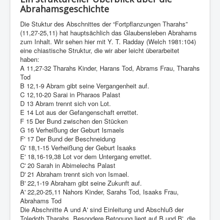
Abrahamsgeschichte
Die Stuktur des Abschnittes der “Fortpflanzungen Tharahs”
(11,27-25,11) hat hauptsächlich das Glaubensleben Abrahams
zum Inhalt. Wir sehen hier mit Y. T. Radday (Welch 1981:104)
eine chiastische Struktur, die wir aber leicht überarbeitet
haben:
A 11,27-32 Tharahs Kinder, Harans Tod, Abrams Frau, Tharahs
Tod
B 12,1-9 Abram gibt seine Vergan­genheit auf.
C 12,10-20 Sarai in Pharaos Palast
D 13 Abram trennt sich von Lot.
E 14 Lot aus der Gefangenschaft errettet.
F 15 Der Bund zwischen den Stücken­
G 16 Verheißung der Geburt Ismaels
F' 17 Der Bund der Beschneidung
G' 18,1-15 Verheißung der Geburt Isaaks
E' 18,16-19,38 Lot vor dem Untergang errettet.
C' 20 Sarah in Abimelechs Palast
D' 21 Abraham trennt sich von Ismael.
B' 22,1-19 Abraham gibt seine Zukunft auf.
A' 22,20-25,11 Nahors Kinder, Sarahs Tod, Isaaks Frau,
Abrahams Tod
Die Abschnitte A und A' sind Einleitung und Abschluß der
Toledoth Tharahs. Besondere Betonung liegt auf B und B', die