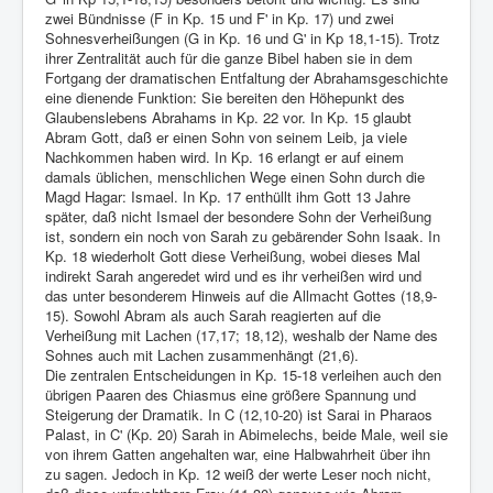
zwei Bündnisse (F in Kp. 15 und F' in Kp. 17) und zwei
Sohnesverheißungen (G in Kp. 16 und G' in Kp 18,1-15). Trotz
ihrer Zentralität auch für die ganze Bibel haben sie in dem
Fortgang der dramatischen Entfaltung der Abrahamsgeschichte
eine dienende Funktion: Sie bereiten den Höhepunkt des
Glaubenslebens Abrahams in Kp. 22 vor. In Kp. 15 glaubt
Abram Gott, daß er einen Sohn von seinem Leib, ja viele
Nachkommen haben wird. In Kp. 16 erlangt er auf einem
damals üblichen, menschlichen Wege einen Sohn durch die
Magd Hagar: Ismael. In Kp. 17 enthüllt ihm Gott 13 Jahre
später, daß nicht Ismael der besondere Sohn der Verheißung
ist, sondern ein noch von Sarah zu gebärender Sohn Isaak. In
Kp. 18 wiederholt Gott diese Verheißung, wobei dieses Mal
indirekt Sarah angeredet wird und es ihr verheißen wird und
das unter besonderem Hinweis auf die Allmacht Gottes (18,9-
15). Sowohl Abram als auch Sarah reagierten auf die
Verheißung mit Lachen (17,17; 18,12), weshalb der Name des
Sohnes auch mit Lachen zusammenhängt (21,6).
Die zentralen Entscheidungen in Kp. 15-18 verleihen auch den
übrigen Paaren des Chiasmus eine größere Spannung und
Steigerung der Dramatik. In C (12,10-20) ist Sarai in Pharaos
Palast, in C' (Kp. 20) Sarah in Abimelechs, beide Male, weil sie
von ihrem Gatten angehalten war, eine Halbwahrheit über ihn
zu sagen. Jedoch in Kp. 12 weiß der werte Leser noch nicht,