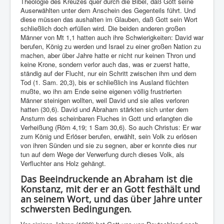
Theologie des Kreuzes quer durch die Bibel, daß Gott seine
Auserwählten unter dem Anschein des Gegenteils führt. Und
diese müssen das aushalten im Glauben, daß Gott sein Wort
schließlich doch erfüllen wird. Die beiden anderen großen
Männer von Mt 1,1 hatten auch ihre Schwierigkeiten: David war
berufen, König zu werden und Israel zu einer großen Nation zu
machen, aber über Jahre hatte er nicht nur keinen Thron und
keine Krone, sondern verlor auch das, was er zuerst hatte,
ständig auf der Flucht, nur ein Schritt zwischen ihm und dem
Tod (1. Sam. 20,3), bis er schließlich ins Ausland flüchten
mußte, wo ihn am Ende seine eigenen völlig frustrierten
Männer steinigen wollten, weil David und sie alles verloren
hatten (30,6). David und Abraham stärkten sich unter dem
Ansturm des scheinbaren Fluches in Gott und erlangten die
Verheißung (Röm 4,19; 1 Sam 30,6). So auch Christus: Er war
zum König und Erlöser berufen, erwählt, sein Volk zu erlösen
von ihren Sünden und sie zu segnen, aber er konnte dies nur
tun auf dem Wege der Verwerfung durch dieses Volk, als
Verfluchter ans Holz gehängt.
Das Beeindruckende an Abraham ist die
Konstanz, mit der er an Gott festhält und
an seinem Wort, und das über Jahre unter
schwersten Bedingungen.