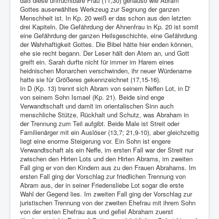
daß diese unfruchtbare Frau (11,30) genauso wie Abram
Gottes auserwähltes Werkzeug zur Segnung der ganzen
Menschheit ist. In Kp. 20 weiß er das schon aus den letzten
drei Kapiteln. Die Gefährdung der Ahnenfrau in Kp. 20 ist somit
eine Gefährdung der ganzen Heilsgeschichte, eine Gefährdung
der Wahrhaftigkeit Gottes. Die Bibel hätte hier enden können,
ehe sie recht begann. Der Leser hält den Atem an, und Gott
greift ein. Sarah durfte nicht für immer im Harem eines
heidnischen Monarchen verschwinden, ihr neuer Würdename
hatte sie für Größeres gekennzeichnet (17,15-16).
In D (Kp. 13) trennt sich Abram von seinem Neffen Lot, in D'
von seinem Sohn Ismael (Kp. 21). Beide sind enge
Verwandtschaft und damit im orientalischen Sinn auch
menschliche Stütze, Rückhalt und Schutz, was Abraham in
der Trennung zum Teil aufgibt. Beide Male ist Streit oder
Familienärger mit ein Auslöser (13,7; 21,9-10), aber gleichzeitig
liegt eine enorme Steigerung vor. Ein Sohn ist engere
Verwandtschaft als ein Neffe, im ersten Fall war der Streit nur
zwischen den Hirten Lots und den Hirten Abrams, im zweiten
Fall ging er von den Kindern aus zu den Frauen Abrahams. Im
ersten Fall ging der Vorschlag zur friedlichen Trennung von
Abram aus, der in seiner Friedensliebe Lot sogar die erste
Wahl der Gegend lies. Im zweiten Fall ging der Vorschlag zur
juristischen Trennung von der zweiten Ehefrau mit ihrem Sohn
von der ersten Ehefrau aus und gefiel Abraham zuerst