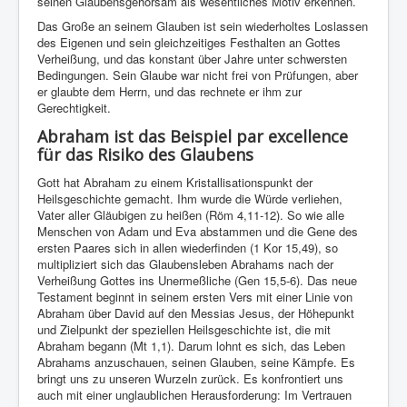
seinen Glaubensgehorsam als wesentliches Motiv erkennen.
Das Große an seinem Glauben ist sein wiederholtes Loslassen
des Eigenen und sein gleichzeitiges Festhalten an Gottes
Verheißung, und das konstant über Jahre unter schwersten
Bedingungen. Sein Glaube war nicht frei von Prüfungen, aber
er glaubte dem Herrn, und das rechnete er ihm zur
Gerechtigkeit.
Abraham ist das Beispiel par excellence
für das Risiko des Glaubens
Gott hat Abraham zu einem Kristallisationspunkt der
Heilsgeschichte gemacht. Ihm wurde die Würde verliehen,
Vater aller Gläubigen zu heißen (Röm 4,11-12). So wie alle
Menschen von Adam und Eva abstammen und die Gene des
ersten Paares sich in allen wiederfinden (1 Kor 15,49), so
multipliziert sich das Glaubensleben Abrahams nach der
Verheißung Gottes ins Unermeßliche (Gen 15,5-6). Das neue
Testament beginnt in seinem ersten Vers mit einer Linie von
Abraham über David auf den Messias Jesus, der Höhepunkt
und Zielpunkt der speziellen Heilsgeschichte ist, die mit
Abraham begann (Mt 1,1). Darum lohnt es sich, das Leben
Abrahams anzuschauen, seinen Glauben, seine Kämpfe. Es
bringt uns zu unseren Wurzeln zurück. Es konfrontiert uns
auch mit einer unglaublichen Herausforderung: Im Vertrauen