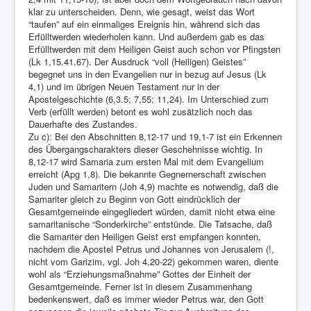
klar zu unterscheiden. Denn, wie gesagt, weist das Wort
“taufen” auf ein einmaliges Ereignis hin, während sich das
Erfülltwerden wiederholen kann. Und außerdem gab es das
Erfülltwerden mit dem Heiligen Geist auch schon vor Pfingsten
(Lk 1,15.41.67). Der Ausdruck “voll (Heiligen) Geistes”
begegnet uns in den Evangelien nur in bezug auf Jesus (Lk
4,1) und im übrigen Neuen Testament nur in der
Apostelgeschichte (6,3.5; 7,55; 11,24). Im Unterschied zum
Verb (erfüllt werden) betont es wohl zusätzlich noch das
Dauerhafte des Zustandes.
Zu c): Bei den Abschnitten 8,12-17 und 19,1-7 ist ein Erkennen
des Übergangscharakters dieser Geschehnisse wichtig. In
8,12-17 wird Samaria zum ersten Mal mit dem Evangelium
erreicht (Apg 1,8). Die bekannte Gegnernerschaft zwischen
Juden und Samaritern (Joh 4,9) machte es notwendig, daß die
Samariter gleich zu Beginn von Gott eindrücklich der
Gesamtgemeinde eingegliedert würden, damit nicht etwa eine
samaritanische “Sonderkirche” entstünde. Die Tatsache, daß
die Samariter den Heiligen Geist erst empfangen konnten,
nachdem die Apostel Petrus und Johannes von Jerusalem (!,
nicht vom Garizim, vgl. Joh 4,20-22) gekommen waren, diente
wohl als “Erziehungsmaßnahme” Gottes der Einheit der
Gesamtgemeinde. Ferner ist in diesem Zusammenhang
bedenkenswert, daß es immer wieder Petrus war, den Gott