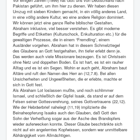
Vor einigen Jahren (1999) hat Gott uns von Deutschland nach
Pakistan geführt, um ihm hier zu dienen. Wir haben diesen
Umzug mit sieben Kindern gemacht, in ein völlig anderes Land,
in eine völlig andere Kultur, wo eine andere Religion dominiert.
Wir können jetzt eine ganze Reihe biblischer Gestalten,
Abraham inklusive, viel besser verstehen. Es gibt moderne
Begriffe und Etiketten (Kulturschock, Enkulturation etc.) für die
gewaltigen Prozesse, die in einem “Fremdling”, einem
Ausländer vorgehen. Abraham hat in diesem Schmelztiegel
des Glaubens an Gott festgehalten, ihn tiefer erlebt denn je.
Das werden auch viele Missionare bezeugen. Es ist Christsein
ohne Netz und doppelten Boden. Es ist hart, es ist ein rauher
Alltag und es ist ein Segen. Wohin er auch geht, Abraham baut
Altäre und ruft den Namen des Herr an (12,7.8). Bei allen
Unsicherheiten und Ungewißheiten, die er erlebte, machte er
sich in Gott fest.
Als Abraham Lot loslassen mußte, und noch schlimmer
Ismael, und schließlich der Gipfel Isaak, da stand er auf dem
Felsen seiner Gottesverehrung, seines Gottvertrauens (22,12).
Wie der Hebräerbrief nahelegt (11,19) implizierte die
Beinaheopferung Isaaks auch den Glauben, daß Gott den
Sohn der Verheißung sogar aus der Asche des Brandopfers
wieder auferwecken konnte. Dieser Glaube beschränkte sich
nicht auf ein angelerntes Kopfwissen, sondern war unmittelbare
Abhängigkeit vom Allmächtigen.