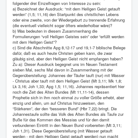
folgender drei Einzelfragen von Interesse zu sein:
a) Bezeichnet der Ausdruck: “mit dem Heiligen Geist getauft
werden” (1,5; 11,16) den Startpunkt des christlichen Lebens
oder eine zweite, von der Wiedergeburt zu trennende Erfahrung
(die eventuell vielleicht sogar öfters wiederholbar wäre)?
b) Was bedeuten in diesem Zusammenhang die
Formulierungen “voll Heiligen Geistes sein” oder “erfüllt werden
mit dem Heiligen Geist”?
c) Sind die Abschnitte Apg 8,12-17 und 19,1-7 biblische Belege
dafür, daß es auch heute Christen geben kann, die zwar
gläubig sind, aber den Heiligen Geist nicht empfangen haben?
Zu a): Dieser Ausdruck begegnet uns im Neuen Testament
sieben Mal, sechs Mal davon in Zusammenhang mit der
Gegenüberstellung: Johannes der Täufer tauft (nur) mit Wasser
- Christus aber tauft mit dem Heiligen Geist (Mt 3,11; Mk 1,8;
Lk 3,16; Joh 1,33; Apg 1,5; 11,16). Johannes repräsentiert hier
noch die Zeit des Alten Bundes (Mt 11,11-14), dessen
Prophetie sich in ihm noch einmal zu voller Größe erhebt, aber
einzig und allein, um auf Christus hinzuweisen, den
“Stärkeren”, der den “besseren Bund” (Hbr 7,22) bringt. Die
Johannestaufe sollte das Volk des Alten Bundes als Taufe zur
Buße für das Kommen des Messias und für den damit
verbundenen Eintritt in den Neuen Bund vorbereiten (Mt 3,11;
Joh 1,31). Diese Gegenüberstellung (mit Wasser getauft
werden - mit dem Heiligen Geist getauft werden) nun macht