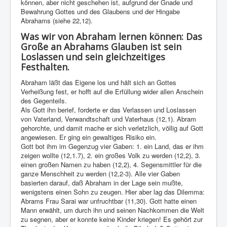
können, aber nicht geschehen ist, aufgrund der Gnade und
Bewahrung Gottes und des Glaubens und der Hingabe
Abrahams (siehe 22,12).
Was wir von Abraham lernen können: Das
Große an Abrahams Glauben ist sein
Loslassen und sein gleichzeitiges
Festhalten.
Abraham läßt das Eigene los und hält sich an Gottes
Verheißung fest, er hofft auf die Erfüllung wider allen Anschein
des Gegenteils.
Als Gott ihn berief, forderte er das Verlassen und Loslassen
von Vaterland, Verwandtschaft und Vaterhaus (12,1). Abram
gehorchte, und damit mache er sich verletzlich, völlig auf Gott
angewiesen. Er ging ein gewaltiges Risiko ein.
Gott bot ihm im Gegenzug vier Gaben: 1. ein Land, das er ihm
zeigen wollte (12,1.7), 2. ein großes Volk zu werden (12,2), 3.
einen großen Namen zu haben (12,2), 4. Segensmittler für die
ganze Menschheit zu werden (12,2-3). Alle vier Gaben
basierten darauf, daß Abraham in der Lage sein mußte,
wenigstens einen Sohn zu zeugen. Hier aber lag das Dilemma:
Abrams Frau Sarai war unfruchtbar (11,30). Gott hatte einen
Mann erwählt, um durch ihn und seinen Nachkommen die Welt
zu segnen, aber er konnte keine Kinder kriegen! Es gehört zur