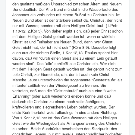
den qualitätsmäßigen Unterschied zwischen Altem und Neuem
Bund deutlich: Der Alte Bund mündet in die Wassertaufe des
Johannes ein verbunden mit einem Bußruf zu Christus hin. Im
Neuen Bund aber ist der Stärkere selbst da, Christus, der nicht
nur mit Wasser, sondern mit dem Heiligen Geist tauft (1.Petr
1,10-12; 2.Kor 3). Von daher ergibt sich, daß jeder Christ schon
mit dem Heiligen Geist getauft worden ist, wenn er wirklich
Christ ist und Teilhaber am Neuen Bund, denn “wer Christi
Geist nicht hat, der ist nicht sein” (Röm 8,9). Dasselbe folgt
auch aus der siebten Stelle, 1.Kor 12,13. Paulus spricht hier
davon, daß wir “durch einen Geist alle zu einem Leib getauft
worden sind”. Das “alle” schließt alle Christen ein. Wer nicht
mit dem Heiligen Geist getauft worden ist, der gehört nicht zum
Leib Christi, zur Gemeinde, d.h. der ist auch kein Christ.
Manche Leute unterscheiden die sogenannte “Geistestaufe” als
mitunter zeitlich von der Wiedergeburt zu trennen. Sie
vertreten, daß man die “Geistestaufe” auch als eine “zweite
Erfahrung” (oder auch wiederholt) erleben könne und daß
dadurch die Christen zu einem noch vollmächtigeren,
kraftvolleren und siegreicheren Leben befähigt würden. Der
erste Korintherbrief weist allerdings in eine andere Richtung.
Von 1.Kor 12,13 her ist das Getauftwerden mit dem Heiligen
Geist wie die Wiedergeburt als Anfangserfahrung des Christen
zu sehen. Beide Ausdrücke beschreiben den Startpunkt des
christlichen Lebens, nur mit jeweils unterschiedlicher bildhafter