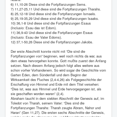
6) 11,10-26 Diese sind die Fortpflanzungen Sems.
7) 11,27-25,11 Und diese sind die Fortpflanzungen Tharahs.
8) 25,12-18 Und diese sind die Fortpflanzungen Ismaels.
9) 25,19-35,29 Und diese sind die Fortpflanzungen Isaaks.
10) 36,1-8 Und diese sind die Fortpflanzungen Esaus
(Inclusio: Esau das ist Edom).
11) 36,9-43 Und diese sind die Fortpflanzungen Esaus
(Inclusio: Esau der Vater Edoms).
12) 37,1-50,26 Diese sind die Fortpflanzungen Jakobs.
Der erste Abschnitt konnte nicht mit “Die sind die
Fortpflanzungen von” beginnen, weil noch nichts da war, aus
dem etwas hervorgehen konnte. Gott mußte zuerst den Anfang
setzen. Nach diesem Anfang jedoch folgt alles weitere aus
schon vorher Vorhandenem. So wird sogar die Geschichte vom
Garten Eden, dem Sündenfall und dem Beginn der
Wirksamkeit des Fluches (2,4-4,26) als Folgegeschichte der
Erschaffung von Himmel und Erde mit dem Titel versehen:
“Dies ist, was aus Himmel und Erde hervorgegangen ist, als
sie geschaffen worden waren” (2,4).
Abraham taucht in dem siebten Abschnitt der Genesis auf, im
Toledot von Tharah, seinem Vater: “Dies sind die
Fortpflanzungen Tharahs: Tharah zeugte Abram, Nahor und
Haran” (Gen 11,27). Die ersten sechs Abschnitte der Genesis,