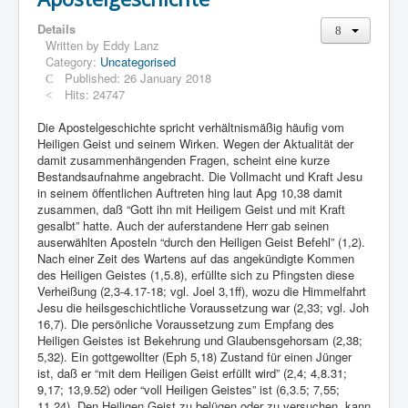
Details
Written by
Eddy Lanz
Category:
Uncategorised
Published: 26 January 2018
Hits: 24747
Die Apostelgeschichte spricht verhältnismäßig häufig vom
Heiligen Geist und seinem Wirken. Wegen der Aktualität der
damit zusammenhängenden Fragen, scheint eine kurze
Bestandsaufnahme angebracht. Die Vollmacht und Kraft Jesu
in seinem öffentlichen Auftreten hing laut Apg 10,38 damit
zusammen, daß “Gott ihn mit Heiligem Geist und mit Kraft
gesalbt” hatte. Auch der auferstandene Herr gab seinen
auserwählten Aposteln “durch den Heiligen Geist Befehl” (1,2).
Nach einer Zeit des Wartens auf das angekündigte Kommen
des Heiligen Geistes (1,5.8), erfüllte sich zu Pfingsten diese
Verheißung (2,3-4.17-18; vgl. Joel 3,1ff), wozu die Himmelfahrt
Jesu die heilsgeschichtliche Voraussetzung war (2,33; vgl. Joh
16,7). Die persönliche Voraussetzung zum Empfang des
Heiligen Geistes ist Bekehrung und Glaubensgehorsam (2,38;
5,32). Ein gottgewollter (Eph 5,18) Zustand für einen Jünger
ist, daß er “mit dem Heiligen Geist erfüllt wird” (2,4; 4,8.31;
9,17; 13,9.52) oder “voll Heiligen Geistes” ist (6,3.5; 7,55;
11,24). Den Heiligen Geist zu belügen oder zu versuchen, kann