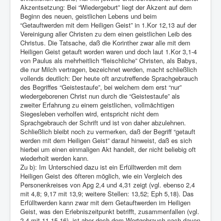
Akzentsetzung: Bei “Wiedergeburt” liegt der Akzent auf dem
Beginn des neuen, geistlichen Lebens und beim
“Getauftwerden mit dem Heiligen Geist” in 1.Kor 12,13 auf der
Vereinigung aller Christen zu dem einen geistlichen Leib des
Christus. Die Tatsache, daß die Korinther zwar alle mit dem
Heiligen Geist getauft worden waren und doch laut 1.Kor 3,1-4
von Paulus als mehrheitlich “fleischliche” Christen, als Babys,
die nur Milch vertragen, bezeichnet werden, macht schließlich
vollends deutlich: Der heute oft anzutreffende Sprachgebrauch
des Begriffes “Geistestaufe”, bei welchem dem erst “nur”
wiedergeborenen Christ nun durch die “Geistestaufe” als
zweiter Erfahrung zu einem geistlichen, vollmächtigen
Siegesleben verholfen wird, entspricht nicht dem
Sprachgebrauch der Schrift und ist von daher abzulehnen.
Schließlich bleibt noch zu vermerken, daß der Begriff “getauft
werden mit dem Heiligen Geist” darauf hinweist, daß es sich
hierbei um einen einmaligen Akt handelt, der nicht beliebig oft
wiederholt werden kann.
Zu b): Im Unterschied dazu ist ein Erfülltwerden mit dem
Heiligen Geist des öfteren möglich, wie ein Vergleich des
Personenkreises von Apg 2,4 und 4,31 zeigt (vgl. ebenso 2,4
mit 4,8; 9,17 mit 13,9; weitere Stellen: 13,52; Eph 5,18). Das
Erfülltwerden kann zwar mit dem Getauftwerden im Heiligen
Geist, was den Erlebniszeitpunkt betrifft, zusammenfallen (vgl.
2,4 mit 11,15-16), ist aber doch dem Wortgebrauch nach davon