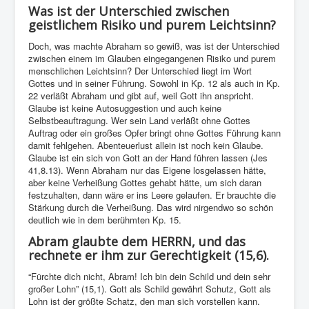
Was ist der Unterschied zwischen
geistlichem Risiko und purem Leichtsinn?
Doch, was machte Abraham so gewiß, was ist der Unterschied
zwischen einem im Glauben eingegangenen Risiko und purem
menschlichen Leichtsinn? Der Unterschied liegt im Wort
Gottes und in seiner Führung. Sowohl in Kp. 12 als auch in Kp.
22 verläßt Abraham und gibt auf, weil Gott ihn anspricht.
Glaube ist keine Autosuggestion und auch keine
Selbstbeauftragung. Wer sein Land verläßt ohne Gottes
Auftrag oder ein großes Opfer bringt ohne Gottes Führung kann
damit fehlgehen. Abenteuerlust allein ist noch kein Glaube.
Glaube ist ein sich von Gott an der Hand führen lassen (Jes
41,8.13). Wenn Abraham nur das Eigene losgelassen hätte,
aber keine Verheißung Gottes gehabt hätte, um sich daran
festzuhalten, dann wäre er ins Leere gelaufen. Er brauchte die
Stärkung durch die Verheißung. Das wird nirgendwo so schön
deutlich wie in dem berühmten Kp. 15.
Abram glaubte dem HERRN, und das
rechnete er ihm zur Gerechtigkeit (15,6).
“Fürchte dich nicht, Abram! Ich bin dein Schild und dein sehr
großer Lohn” (15,1). Gott als Schild gewährt Schutz, Gott als
Lohn ist der größte Schatz, den man sich vorstellen kann.