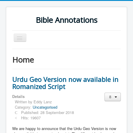
Bible Annotations
Toggle
Navigation
Home
Home
Urdu Geo Version
English
Urdu Geo Version now available in
Urdu
Romanized Script
Deutsch
Details
Written by
Eddy Lanz
Hebrew OT
Category:
Uncategorised
Published: 28 September 2018
Greek NT
Hits: 19607
Book Corner
We are happy to announce that the Urdu Geo Version is now