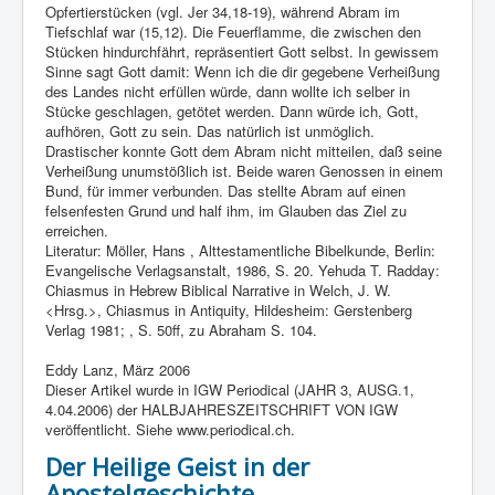
Opfertierstücken (vgl. Jer 34,18-19), während Abram im
Tiefschlaf war (15,12). Die Feuerflamme, die zwischen den
Stücken hindurchfährt, repräsentiert Gott selbst. In gewissem
Sinne sagt Gott damit: Wenn ich die dir gegebene Verheißung
des Landes nicht erfüllen würde, dann wollte ich selber in
Stücke geschlagen, getötet werden. Dann würde ich, Gott,
aufhören, Gott zu sein. Das natürlich ist unmöglich.
Drastischer konnte Gott dem Abram nicht mitteilen, daß seine
Verheißung unumstößlich ist. Beide waren Genossen in einem
Bund, für immer verbunden. Das stellte Abram auf einen
felsenfesten Grund und half ihm, im Glauben das Ziel zu
erreichen.
Literatur: Möller, Hans , Alttestamentliche Bibelkunde, Berlin:
Evangelische Verlagsanstalt, 1986, S. 20. Yehuda T. Radday:
Chiasmus in Hebrew Biblical Narrative in Welch, J. W.
<Hrsg.>, Chiasmus in Antiquity, Hildesheim: Gerstenberg
Verlag 1981; , S. 50ff, zu Abraham S. 104.
Eddy Lanz, März 2006
Dieser Artikel wurde in IGW Periodical (JAHR 3, AUSG.1,
4.04.2006) der HALBJAHRESZEITSCHRIFT VON IGW
veröffentlicht. Siehe www.periodical.ch.
Der Heilige Geist in der
Apostelgeschichte