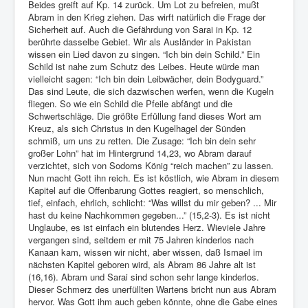
Beides greift auf Kp. 14 zurück. Um Lot zu befreien, mußt
Abram in den Krieg ziehen. Das wirft natürlich die Frage der
Sicherheit auf. Auch die Gefährdung von Sarai in Kp. 12
berührte dasselbe Gebiet. Wir als Ausländer in Pakistan
wissen ein Lied davon zu singen. “Ich bin dein Schild.” Ein
Schild ist nahe zum Schutz des Leibes. Heute würde man
vielleicht sagen: “Ich bin dein Leibwächer, dein Bodyguard.”
Das sind Leute, die sich dazwischen werfen, wenn die Kugeln
fliegen. So wie ein Schild die Pfeile abfängt und die
Schwertschläge. Die größte Erfüllung fand dieses Wort am
Kreuz, als sich Christus in den Kugelhagel der Sünden
schmiß, um uns zu retten. Die Zusage: “Ich bin dein sehr
großer Lohn” hat im Hintergrund 14,23, wo Abram darauf
verzichtet, sich von Sodoms König “reich machen” zu lassen.
Nun macht Gott ihn reich. Es ist köstlich, wie Abram in diesem
Kapitel auf die Offenbarung Gottes reagiert, so menschlich,
tief, einfach, ehrlich, schlicht: “Was willst du mir geben? ... Mir
hast du keine Nachkommen gegeben...” (15,2-3). Es ist nicht
Unglaube, es ist einfach ein blutendes Herz. Wieviele Jahre
vergangen sind, seitdem er mit 75 Jahren kinderlos nach
Kanaan kam, wissen wir nicht, aber wissen, daß Ismael im
nächsten Kapitel geboren wird, als Abram 86 Jahre alt ist
(16,16). Abram und Sarai sind schon sehr lange kinderlos.
Dieser Schmerz des unerfüllten Wartens bricht nun aus Abram
hervor. Was Gott ihm auch geben könnte, ohne die Gabe eines