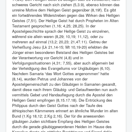
schweres Gericht nach sich ziehen (5,3.9), ebenso können das
unreine Motive dem Heiligen Geist gegenüber (8,19f). Es gibt
ein fortwährendes Widerstreben gegen das Wirken des Heiligen
Geistes (7,51). Der Heilige Geist hat durch Propheten im Alten
Testament gesprochen (1,16; 4,25; 28,25). In der
Apostelgeschichte sprach der Heilige Geist zu einzelnen,
während sie allein waren (8,29; 10,19; 11,12), oder zu
mehreren auf einmal (13,2; 20,23; 21,4?.11). Getreu der
Verheißung Jesu (Lk 21,14-15; Mt 10,19-20) erlebten die
Jünger einen besonderen Beistand des Heiligen Geistes bei
der Verantwortung vor Gericht (4,8) und in
Verfolgungssituationen (4,31; 7,55), aber auch allgemein bei
der Verteidigung des Evangeliums vor Ungläubigen (6,10).
Nachdem Samaria “das Wort Gottes angenommen” hatte
(8,14), wurden Petrus und Johannes von der
Apostelgemeinschaft zu den Gläubigen in Samarien gesandt,
damit diese nach ihrem Gläubig- und Getauftwerden nun auch
vermittels Gebet und Handauflegung durch die Apostel den
Heiligen Geist empfingen (8,15.17.18). Die Entrückung des
Philippus durch den Geist Gottes nach der Taufe des
äthiopischen Kämmerers erinnert an ähnliche Wunder im alten
Bund (1.Kg 18,12; 2.Kg 2,16). Der für die anwesenden
gläubigen Juden sichtbare Empfang des Heiligen Geistes
durch die gerade gläubiggewordenen Heiden im Hause des
Kornelius diente als göttliche Bestätigung und Siegel dafür,