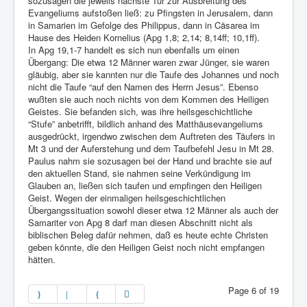
sozusagen die jeweils nächste Tür zur Ausbreitung des
Evangeliums aufstoßen ließ: zu Pfingsten in Jerusalem, dann
in Samarien im Gefolge des Philippus, dann in Cäsarea im
Hause des Heiden Kornelius (Apg 1,8; 2,14; 8,14ff; 10,1ff).
In Apg 19,1-7 handelt es sich nun ebenfalls um einen
Übergang: Die etwa 12 Männer waren zwar Jünger, sie waren
gläubig, aber sie kannten nur die Taufe des Johannes und noch
nicht die Taufe “auf den Namen des Herrn Jesus”. Ebenso
wußten sie auch noch nichts von dem Kommen des Heiligen
Geistes. Sie befanden sich, was ihre heilsgeschichtliche
“Stufe” anbetrifft, bildlich anhand des Matthäusevangeliums
ausgedrückt, irgendwo zwischen dem Auftreten des Täufers in
Mt 3 und der Auferstehung und dem Taufbefehl Jesu in Mt 28.
Paulus nahm sie sozusagen bei der Hand und brachte sie auf
den aktuellen Stand, sie nahmen seine Verkündigung im
Glauben an, ließen sich taufen und empfingen den Heiligen
Geist. Wegen der einmaligen heilsgeschichtlichen
Übergangssituation sowohl dieser etwa 12 Männer als auch der
Samariter von Apg 8 darf man diesen Abschnitt nicht als
biblischen Beleg dafür nehmen, daß es heute echte Christen
geben könnte, die den Heiligen Geist noch nicht empfangen
hätten.
Page 6 of 19