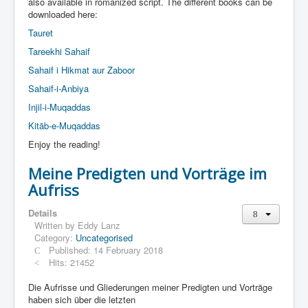
Links
also available in romanized script. The different books can be
downloaded here:
Linux and Open Source
Tauret
Tareekhi Sahaif
Sahaif i Hikmat aur Zaboor
Sahaif-i-Anbiya
Injil-i-Muqaddas
Kitāb-e-Muqaddas
Enjoy the reading!
Meine Predigten und Vorträge im
Aufriss
Details
Written by
Eddy Lanz
Category:
Uncategorised
Published: 14 February 2018
Hits: 21452
Die Aufrisse und Gliederungen meiner Predigten und Vorträge
haben sich über die letzten