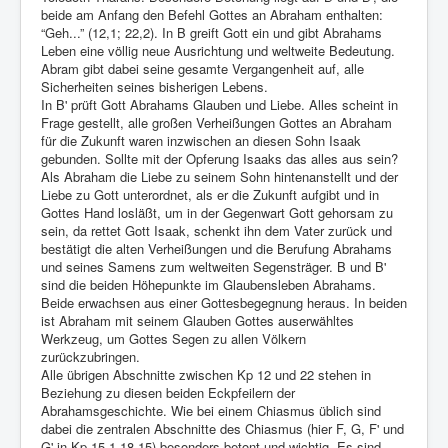
beide am Anfang den Befehl Gottes an Abraham enthalten:
“Geh...” (12,1; 22,2). In B greift Gott ein und gibt Abrahams
Leben eine völlig neue Ausrichtung und weltweite Bedeutung.
Abram gibt dabei seine gesamte Vergangenheit auf, alle
Sicherheiten seines bisherigen Lebens.
In B' prüft Gott Abrahams Glauben und Liebe. Alles scheint in
Frage gestellt, alle großen Verheißungen Gottes an Abraham
für die Zukunft waren inzwischen an diesen Sohn Isaak
gebunden. Sollte mit der Opferung Isaaks das alles aus sein?
Als Abraham die Liebe zu seinem Sohn hintenanstellt und der
Liebe zu Gott unterordnet, als er die Zukunft aufgibt und in
Gottes Hand losläßt, um in der Gegenwart Gott gehorsam zu
sein, da rettet Gott Isaak, schenkt ihn dem Vater zurück und
bestätigt die alten Verheißungen und die Berufung Abrahams
und seines Samens zum weltweiten Segensträger. B und B'
sind die beiden Höhepunkte im Glaubensleben Abrahams.
Beide erwachsen aus einer Gottesbegegnung heraus. In beiden
ist Abraham mit seinem Glauben Gottes auserwähltes
Werkzeug, um Gottes Segen zu allen Völkern
zurückzubringen.
Alle übrigen Abschnitte zwischen Kp 12 und 22 stehen in
Beziehung zu diesen beiden Eckpfeilern der
Abrahamsgeschichte. Wie bei einem Chiasmus üblich sind
dabei die zentralen Abschnitte des Chiasmus (hier F, G, F' und
G' in Kp 15,1-18,15) besonders betont und wichtig. Es sind