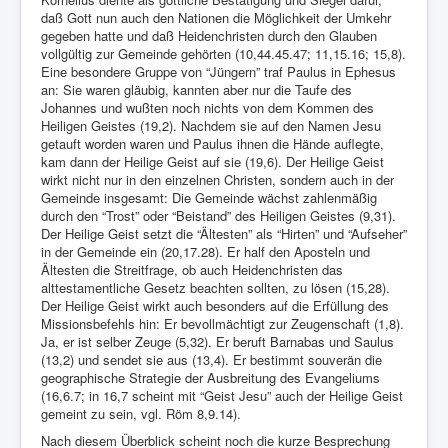
daß Gott nun auch den Nationen die Möglichkeit der Umkehr
gegeben hatte und daß Heidenchristen durch den Glauben
vollgültig zur Gemeinde gehörten (10,44.45.47; 11,15.16; 15,8).
Eine besondere Gruppe von “Jüngern” traf Paulus in Ephesus
an: Sie waren gläubig, kannten aber nur die Taufe des
Johannes und wußten noch nichts von dem Kommen des
Heiligen Geistes (19,2). Nachdem sie auf den Namen Jesu
getauft worden waren und Paulus ihnen die Hände auflegte,
kam dann der Heilige Geist auf sie (19,6). Der Heilige Geist
wirkt nicht nur in den einzelnen Christen, sondern auch in der
Gemeinde insgesamt: Die Gemeinde wächst zahlenmäßig
durch den “Trost” oder “Beistand” des Heiligen Geistes (9,31).
Der Heilige Geist setzt die “Ältesten” als “Hirten” und “Aufseher”
in der Gemeinde ein (20,17.28). Er half den Aposteln und
Ältesten die Streitfrage, ob auch Heidenchristen das
alttestamentliche Gesetz beachten sollten, zu lösen (15,28).
Der Heilige Geist wirkt auch besonders auf die Erfüllung des
Missionsbefehls hin: Er bevollmächtigt zur Zeugenschaft (1,8).
Ja, er ist selber Zeuge (5,32). Er beruft Barnabas und Saulus
(13,2) und sendet sie aus (13,4). Er bestimmt souverän die
geographische Strategie der Ausbreitung des Evangeliums
(16,6.7; in 16,7 scheint mit “Geist Jesu” auch der Heilige Geist
gemeint zu sein, vgl. Röm 8,9.14).
Nach diesem Überblick scheint noch die kurze Besprechung