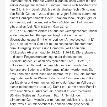
überhaupt nicht. Erst auf Gottes ausdrückliches Gebot hin und
seiner Zusage, für Ismael zu sorgen, trennte sich Abraham von
ihm (21,11-14). Damit blieb Isaak als einziger Sohn übrig, was
den Befehl Gottes in 22,2, diesen einzigen Sohn zu opfern, zu
einem Ganzopfer macht: Indem Abraham Isaak hingibt, gibt er
sich selbst, sein Leben, seine Sehnsüchte, sein Hoffnungen,
gibt er alles (vgl. Röm 8,32 mit Gen 22,12).
In E (Kp 14) errettet Abram Lot aus der Gefangenschaft, indem
er den siegreichen Königen nachjagt und sie in einem
Überraschungsangriff mit einer geringen Armee besiegt. In E'
(18,16-19,38) rettet Gott Lot mit seinen beiden Töchtern vor
dem Untergang Sodoms und Gomorras, weil er an den
fürbittenden Abraham dachte (19,29; 18,16-33). Die Steigerung
in diesem Ringstrukturpaar liegt in der dramatischen
Entwicklung der Situation des “gerechten Lot” (2. Petr. 2,7-9)
mit seiner Familie, welche ganz klar von der moralischen
Atmosphäre Sodoms und Gomorras infiziert worden war: Die
Frau kann sich nicht lösen und kommt um (19,26), die Töchter
begründen nach der Weise Sodoms und Gomorras die Völker
der Moabiter und Ammoniter, während der Vater im Vollrausch
nichts mitbekommt (19,30-38). Damit ist Lot mit seiner Familie
trotz aller Nähe zu Abraham ein Kontrast zu dem zentralen
Bündnis Gottes mit Abraham in Kp. 17: “Ich bin der
allmächtige Gott, wandle vor mir und sei tadellos” (17,1). Lot
zeigt, was auch mit Abraham in Kanaan hätte geschehen