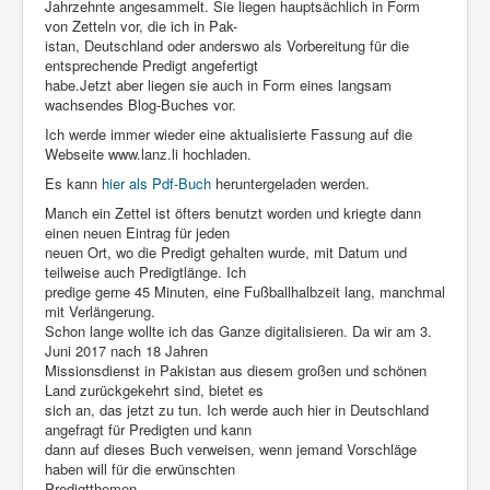
Jahrzehnte angesammelt. Sie liegen hauptsächlich in Form
von Zetteln vor, die ich in Pak-
istan, Deutschland oder anderswo als Vorbereitung für die
entsprechende Predigt angefertigt
habe.Jetzt aber liegen sie auch in Form eines langsam
wachsendes Blog-Buches vor.
Ich werde immer wieder eine aktualisierte Fassung auf die
Webseite www.lanz.li hochladen.
Es kann
hier als Pdf-Buch
heruntergeladen werden.
Manch ein Zettel ist öfters benutzt worden und kriegte dann
einen neuen Eintrag für jeden
neuen Ort, wo die Predigt gehalten wurde, mit Datum und
teilweise auch Predigtlänge. Ich
predige gerne 45 Minuten, eine Fußballhalbzeit lang, manchmal
mit Verlängerung.
Schon lange wollte ich das Ganze digitalisieren. Da wir am 3.
Juni 2017 nach 18 Jahren
Missionsdienst in Pakistan aus diesem großen und schönen
Land zurückgekehrt sind, bietet es
sich an, das jetzt zu tun. Ich werde auch hier in Deutschland
angefragt für Predigten und kann
dann auf dieses Buch verweisen, wenn jemand Vorschläge
haben will für die erwünschten
Predigtthemen.