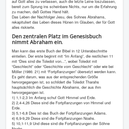
auf Gott alles zu verlassen, auch die letzte Leine loszulassen,
bereit zum Sprung ins scheinbare Nichts, nur um die Erfahrung
zu machen, daß Gottes Hand hält.
Das Leben der Nachfolger Jesu, des Sohnes Abrahams,
rekapituliert das Leben dieses Hünen im Glauben, der für Gott
alles riskierte.
Den zentralen Platz im Genesisbuch
nimmt Abraham ein.
Man kann das erste Buch der Bibel in 12 Unterabschnitte
einteilen. Der erste beginnt mit “Im Anfang”, die restlichen 11
mit “Dies sind die Toledot von...”, wobei Toledot mit
“Geschlecht” oder “Geschichte vom Geschlecht” oder wie bei
Möller (1986: 21) mit “Fortpflanzungen” übersetzt werden kann.
Es geht darum, was aus der entsprechenden Größe
hervorgegangen ist, so schildert die Toledot Tharahs
hauptsächlich die Geschichte Abrahams, der aus ihm
hervorgegangen ist.
1) 1,1-2,3 Im Anfang schuf Gott Himmel und Erde.
2) 2,4-4,26 Diese sind die Fortpflanzungen von Himmel und
Erde.
3) 5,1-6,8 Dies ist das Buch der Fortpflanzungen Adams.
4) 6,9-9,29 Diese sind die Fortpflanzungen Noahs.
5) 10,1-11,9 Und diese sind die Fortpflanzungen der Söhne
Noahs.