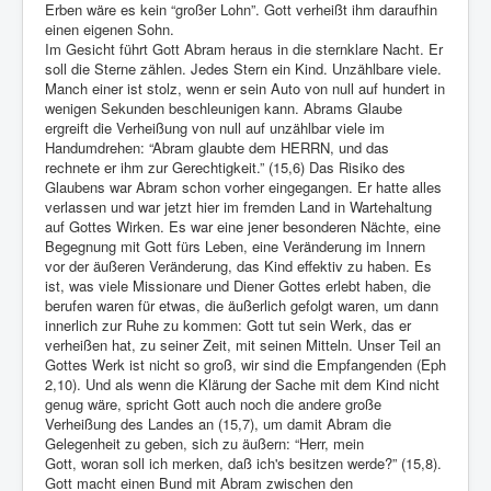
Erben wäre es kein “großer Lohn”. Gott verheißt ihm daraufhin
einen eigenen Sohn.
Im Gesicht führt Gott Abram heraus in die sternklare Nacht. Er
soll die Sterne zählen. Jedes Stern ein Kind. Unzählbare viele.
Manch einer ist stolz, wenn er sein Auto von null auf hundert in
wenigen Sekunden beschleunigen kann. Abrams Glaube
ergreift die Verheißung von null auf unzählbar viele im
Handumdrehen: “Abram glaubte dem HERRN, und das
rechnete er ihm zur Gerechtigkeit.” (15,6) Das Risiko des
Glaubens war Abram schon vorher eingegangen. Er hatte alles
verlassen und war jetzt hier im fremden Land in Wartehaltung
auf Gottes Wirken. Es war eine jener besonderen Nächte, eine
Begegnung mit Gott fürs Leben, eine Veränderung im Innern
vor der äußeren Veränderung, das Kind effektiv zu haben. Es
ist, was viele Missionare und Diener Gottes erlebt haben, die
berufen waren für etwas, die äußerlich gefolgt waren, um dann
innerlich zur Ruhe zu kommen: Gott tut sein Werk, das er
verheißen hat, zu seiner Zeit, mit seinen Mitteln. Unser Teil an
Gottes Werk ist nicht so groß, wir sind die Empfangenden (Eph
2,10). Und als wenn die Klärung der Sache mit dem Kind nicht
genug wäre, spricht Gott auch noch die andere große
Verheißung des Landes an (15,7), um damit Abram die
Gelegenheit zu geben, sich zu äußern: “Herr, mein
Gott, woran soll ich merken, daß ich's besitzen werde?” (15,8).
Gott macht einen Bund mit Abram zwischen den