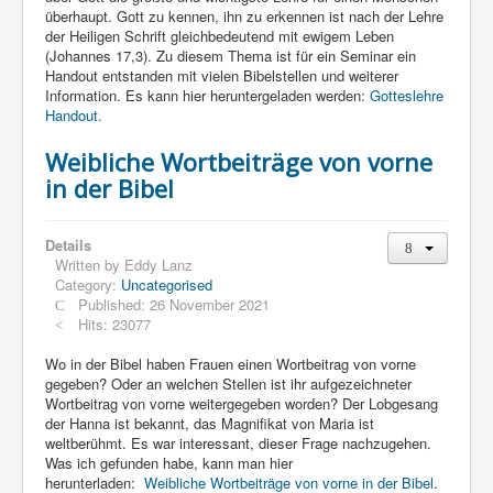
Links
überhaupt. Gott zu kennen, ihn zu erkennen ist nach der Lehre
der Heiligen Schrift gleichbedeutend mit ewigem Leben
Linux and Open Source
(Johannes 17,3). Zu diesem Thema ist für ein Seminar ein
Handout entstanden mit vielen Bibelstellen und weiterer
Information. Es kann hier heruntergeladen werden:
Gotteslehre
Handout.
Weibliche Wortbeiträge von vorne
in der Bibel
Details
Written by
Eddy Lanz
Category:
Uncategorised
Published: 26 November 2021
Hits: 23077
Wo in der Bibel haben Frauen einen Wortbeitrag von vorne
gegeben? Oder an welchen Stellen ist ihr aufgezeichneter
Wortbeitrag von vorne weitergegeben worden? Der Lobgesang
der Hanna ist bekannt, das Magnifikat von Maria ist
weltberühmt. Es war interessant, dieser Frage nachzugehen.
Was ich gefunden habe, kann man hier
herunterladen:
Weibliche Wortbeiträge von vorne in der Bibel
.