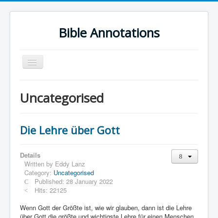
Bible Annotations
Toggle
Navigation
Home
Uncategorised
Urdu Geo Version
English
Die Lehre über Gott
Urdu
Deutsch
Details
Written by
Eddy Lanz
Hebrew OT
Category:
Uncategorised
Published: 28 January 2022
Greek NT
Hits: 22125
Book Corner
Wenn Gott der Größte ist, wie wir glauben, dann ist die Lehre
über Gott die größte und wichtigste Lehre für einen Menschen