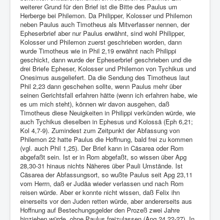
weiterer Grund für den Brief ist die Bitte des Paulus um
Herberge bei Philemon. Da Philipper, Kolosser und Philemon
neben Paulus auch Timotheus als Mitverfasser nennen, der
Epheserbrief aber nur Paulus erwähnt, sind wohl Philipper,
Kolosser und Philemon zuerst geschrieben worden, dann
wurde Timotheus wie in Phil 2,19 erwähnt nach Philippi
geschickt, dann wurde der Epheserbrief geschrieben und die
drei Briefe Epheser, Kolosser und Philemon von Tychikus und
Onesimus ausgeliefert. Da die Sendung des Timotheus laut
Phil 2,23 dann geschehen sollte, wenn Paulus mehr über
seinen Gerichtsfall erfahren hätte (wenn ich erfahren habe, wie
es um mich steht), können wir davon ausgehen, daß
Timotheus diese Neuigkeiten in Philippi verkünden würde, wie
auch Tychikus dieselben in Ephesus und Kolossä (Eph 6,21;
Kol 4,7-9). Zumindest zum Zeitpunkt der Abfassung von
Philemon 22 hatte Paulus die Hoffnung, bald frei zu kommen
(vgl. auch Phil 1,25). Der Brief kann in Cäsarea oder Rom
abgefaßt sein. Ist er in Rom abgefaßt, so wissen über Apg
28,30-31 hinaus nichts Näheres über Pauli Umstände. Ist
Cäsarea der Abfassungsort, so wußte Paulus seit Apg 23,11
vom Herrn, daß er Judäa wieder verlassen und nach Rom
reisen würde. Aber er konnte nicht wissen, daß Felix ihn
einerseits vor den Juden retten würde, aber andererseits aus
Hoffnung auf Bestechungsgelder den Prozeß zwei Jahre
hinziehen würde, ohne Paulus freizulassen (Apg 24,22-27). In