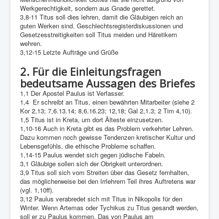
Werkgerechtigkeit, sondern aus Gnade gerettet.
3,8-11 Titus soll dies lehren, damit die Gläubigen reich an
guten Werken sind. Geschlechtsregisterdiskussionen und
Gesetzesstreitigkeiten soll Titus meiden und Häretikern
wehren.
3,12-15 Letzte Aufträge und Grüße
2. Für die Einleitungsfragen
bedeutsame Aussagen des Briefes
1,1 Der Apostel Paulus ist Verfasser.
1,4 Er schreibt an Titus, einen bewährten Mitarbeiter (siehe 2
Kor 2,13; 7,6.13.14; 8,6.16.23; 12,18; Gal 2,1.3; 2 Tim 4,10).
1,5 Titus ist in Kreta, um dort Älteste einzusetzen.
1,10-16 Auch in Kreta gibt es das Problem verkehrter Lehren.
Dazu kommen noch gewisse Tendenzen kretischer Kultur und
Lebensgefühls, die ethische Probleme schaffen.
1,14-15 Paulus wendet sich gegen jüdische Fabeln.
3,1 Gläubige sollen sich der Obrigkeit unterordnen.
3,9 Titus soll sich vom Streiten über das Gesetz fernhalten,
das möglicherweise bei den Irrlehrern Teil ihres Auftretens war
(vgl. 1,10ff).
3,12 Paulus verabredet sich mit Titus in Nikopolis für den
Winter. Wenn Artemas oder Tychikus zu Titus gesandt werden,
soll er zu Paulus kommen. Das von Paulus am