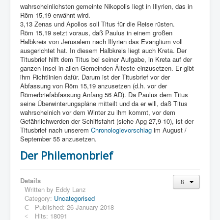
wahrscheinlichsten gemeinte Nikopolis liegt in Illyrien, das in
Röm 15,19 erwähnt wird.
3,13 Zenas und Apollos soll Titus für die Reise rüsten.
Röm 15,19 setzt voraus, daß Paulus in einem großen
Halbkreis von Jerusalem nach Illyrien das Evanglium voll
ausgerichtet hat. In diesem Halbkreis liegt auch Kreta. Der
Titusbrief hilft dem Titus bei seiner Aufgabe, in Kreta auf der
ganzen Insel in allen Gemeinden Älteste einzusetzen. Er gibt
ihm Richtlinien dafür. Darum ist der Titusbrief vor der
Abfassung von Röm 15,19 anzusetzen (d.h. vor der
Römerbriefabfassung Anfang 56 AD). Da Paulus dem Titus
seine Überwinterungspläne mitteilt und da er will, daß Titus
wahrscheinich vor dem Winter zu ihm kommt, vor dem
Gefährlichwerden der Schiffsfahrt (siehe Apg 27,9-10), ist der
Titusbrief nach unserem
Chronologievorschlag
im August /
September 55 anzusetzen.
Der Philemonbrief
Details
Written by
Eddy Lanz
Category:
Uncategorised
Published: 26 January 2018
Hits: 18091