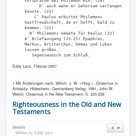
Fürsprache bei Philemon ein, (20)
D’ auch wenn er Gehorsam verlangen
könnte. (21)
C’ Paulus erbittet Philemons
Gastfreudschaft, da er hofft, bald zu
kommen. (22)
B’ Philemons Gebete für Paulus (22)
A’ Briefausgang (23-25) Epaphras,
Markus, Aristarchus, Demas und Lukas
lassen grüßen.
Segenswunsch zum Schluß.
Eddy Lanz, Februar 2007
1
Mit Änderungen nach: Welch, J. W. <Hrsg.>, Chiasmus in
Antiquity, Hildesheim, Gerstenberg Verlag, 1981,
John W.
Welch: Chiasmus in the New Testament, S. 225-226
Righteousness in the Old and New
Testaments
Details
Written by
Eddy Lanz