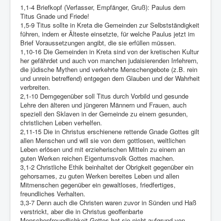
Links
1,1-4 Briefkopf (Verfasser, Empfänger, Gruß): Paulus dem
Titus Gnade und Friede!
Linux and Open Source
1,5-9 Titus sollte in Kreta die Gemeinden zur Selbstständigkeit
führen, indem er Älteste einsetzte, für welche Paulus jetzt im
Brief Voraussetzungen angibt, die sie erfüllen müssen.
1,10-16 Die Gemeinden in Kreta sind von der kretischen Kultur
her gefährdet und auch von manchen judaisierenden Irrlehrern,
die jüdische Mythen und verkehrte Menschengebote (z.B. rein
und unrein betreffend) entgegen dem Glauben und der Wahrheit
verbreiten.
2,1-10 Demgegenüber soll Titus durch Vorbild und gesunde
Lehre den älteren und jüngeren Männern und Frauen, auch
speziell den Sklaven in der Gemeinde zu einem gesunden,
christlichen Leben verhelfen.
2,11-15 Die in Christus erschienene rettende Gnade Gottes gilt
allen Menschen und will sie von dem gottlosen, weltlichen
Leben erlösen und mit erzieherischen Mitteln zu einem an
guten Werken reichen Eigentumsvolk Gottes machen.
3,1-2 Christliche Ethik beinhaltet der Obrigkeit gegenüber ein
gehorsames, zu guten Werken bereites Leben und allen
Mitmenschen gegenüber ein gewaltloses, friedfertiges,
freundliches Verhalten.
3,3-7 Denn auch die Christen waren zuvor in Sünden und Haß
verstrickt, aber die in Christus geoffenbarte
Menschenfreundlichkeit Gottes hat sie nicht aufgrund von