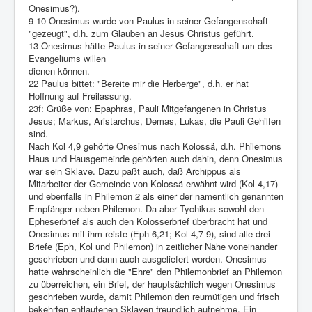
Onesimus?).
9-10 Onesimus wurde von Paulus in seiner Gefangenschaft
"gezeugt", d.h. zum Glauben an Jesus Christus geführt.
13 Onesimus hätte Paulus in seiner Gefangenschaft um des
Evangeliums willen
dienen können.
22 Paulus bittet: "Bereite mir die Herberge", d.h. er hat
Hoffnung auf Freilassung.
23f: Grüße von: Epaphras, Pauli Mitgefangenen in Christus
Jesus; Markus, Aristarchus, Demas, Lukas, die Pauli Gehilfen
sind.
Nach Kol 4,9 gehörte Onesimus nach Kolossä, d.h. Philemons
Haus und Hausgemeinde gehörten auch dahin, denn Onesimus
war sein Sklave. Dazu paßt auch, daß Archippus als
Mitarbeiter der Gemeinde von Kolossä erwähnt wird (Kol 4,17)
und ebenfalls in Philemon 2 als einer der namentlich genannten
Empfänger neben Philemon. Da aber Tychikus sowohl den
Epheserbrief als auch den Kolosserbrief überbracht hat und
Onesimus mit ihm reiste (Eph 6,21; Kol 4,7-9), sind alle drei
Briefe (Eph, Kol und Philemon) in zeitlicher Nähe voneinander
geschrieben und dann auch ausgeliefert worden. Onesimus
hatte wahrscheinlich die "Ehre" den Philemonbrief an Philemon
zu überreichen, ein Brief, der hauptsächlich wegen Onesimus
geschrieben wurde, damit Philemon den reumütigen und frisch
bekehrten entlaufenen Sklaven freundlich aufnehme. Ein