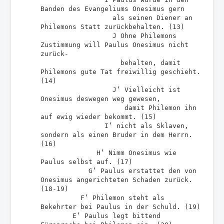
Banden des Evangeliums Onesimus gern
als seinen Diener an
Philemons Statt zurückbehalten. (13)
J Ohne Philemons
Zustimmung will Paulus Onesimus nicht
zurück-
behalten, damit
Philemons gute Tat freiwillig geschieht.
(14)
J’ Vielleicht ist
Onesimus deswegen weg gewesen,
damit Philemon ihn
auf ewig wieder bekommt. (15)
I’ nicht als Sklaven,
sondern als einen Bruder in dem Herrn.
(16)
H’ Nimm Onesimus wie
Paulus selbst auf. (17)
G’ Paulus erstattet den von
Onesimus angerichteten Schaden zurück.
(18-19)
F’ Philemon steht als
Bekehrter bei Paulus in der Schuld. (19)
E’ Paulus legt bittend