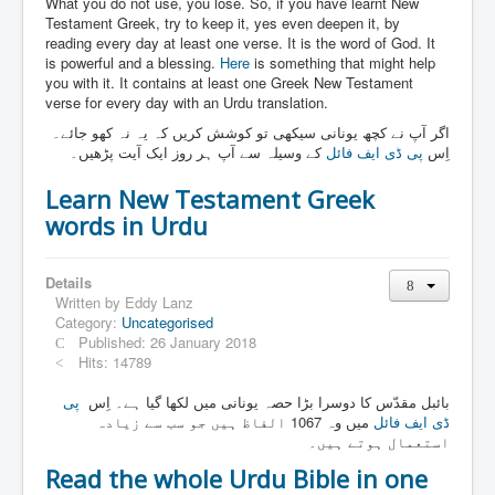
Links
What you do not use, you lose. So, if you have learnt New
Testament Greek, try to keep it, yes even deepen it, by
Linux and Open Source
reading every day at least one verse. It is the word of God. It
is powerful and a blessing.
Here
is something that might help
you with it. It contains at least one Greek New Testament
verse for every day with an Urdu translation.
اگر آپ نے کچھ یونانی سیکھی تو کوشش کریں کہ یہ نہ کھو جائے۔
اِس
پی ڈی ایف فائل
کے وسیلہ سے آپ ہر روز ایک آیت پڑھیں۔
Learn New Testament Greek
words in Urdu
Details
Written by
Eddy Lanz
Category:
Uncategorised
Published: 26 January 2018
Hits: 14789
بائبل مقدّس کا دوسرا بڑا حصہ یونانی میں لکھا گیا ہے۔ اِس
پی
ڈی ایف فائل
میں وہ 1067 الفاظ ہیں جو سب سے زیادہ
استعمال ہوتے ہیں۔
Read the whole Urdu Bible in one