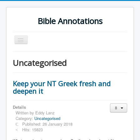
Bible Annotations
Toggle
Navigation
Home
Uncategorised
Urdu Geo Version
English
Keep your NT Greek fresh and
Urdu
deepen it
Deutsch
Details
Hebrew OT
Written by
Eddy Lanz
Category:
Uncategorised
Greek NT
Published: 26 January 2018
Book Corner
Hits: 15823