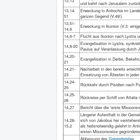
13,13
und kehrt nach Jerusalem zurück
13,14-
Erweckung in Antiochia im Lande
51
ganzen Gegend (V.49!).
13,51-
Erweckung in Ikonion (V.3: einige
14,6
14,6-7
Flucht aus Ikonion nach Lystra 
Evangelisation in Lystra, synkre
14,8-20
Paulus auf Veranlassung durch Ju
14,20-
Evangelisation in Derbe, Bekehr
21
14,21-
Nacharbeit in den bereits erreich
23
Einsetzung von Ältesten in jede
14,24-
Rückkehr durch Pisidien nach Pa
25
14,25-
Rückreise per Schiff von Attalia 
26
14,27
Bericht über die “erste Missionsre
Längerer Aufenthalt in der Gemei
14,28-
sich von Jakobus her verstehend
15,2
als heilsnotwendig gelehrt in An
ersten Missionsreise gegründet
Abfassung des
Galaterbriefes