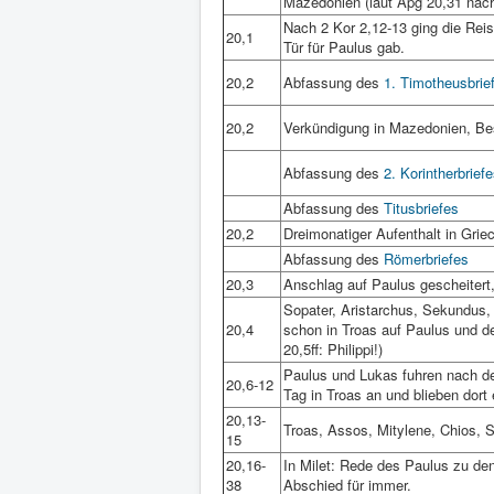
Mazedonien (laut Apg 20,31 nach
Nach 2 Kor 2,12-13 ging die Reis
20,1
Tür für Paulus gab.
20,2
Abfassung des
1. Timotheusbrie
20,2
Verkündigung in Mazedonien, Be
Abfassung des
2. Korintherbrief
Abfassung des
Titusbriefes
20,2
Dreimonatiger Aufenthalt in Grie
Abfassung des
Römerbriefes
20,3
Anschlag auf Paulus gescheitert
Sopater, Aristarchus, Sekundus,
20,4
schon in Troas auf Paulus und de
20,5ff: Philippi!)
Paulus und Lukas fuhren nach de
20,6-12
Tag in Troas an und blieben dort
20,13-
Troas, Assos, Mitylene, Chios, 
15
20,16-
In Milet: Rede des Paulus zu den
38
Abschied für immer.