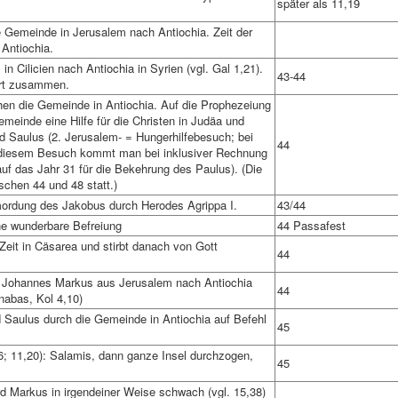
später als 11,19
 Gemeinde in Jerusalem nach Antiochia. Zeit der
Antiochia.
n Cilicien nach Antiochia in Syrien (vgl. Gal 1,21).
43-44
dort zusammen.
en die Gemeinde in Antiochia. Auf die Prophezeiung
meinde eine Hilfe für die Christen in Judäa und
d Saulus (2. Jerusalem- = Hungerhilfebesuch; bei
44
t diesem Besuch kommt man bei inklusiver Rechnung
uf das Jahr 31 für die Bekehrung des Paulus). (Die
schen 44 und 48 statt.)
mordung des Jakobus durch Herodes Agrippa I.
43/44
ne wunderbare Befreiung
44 Passafest
 Zeit in Cäsarea und stirbt danach von Gott
44
 Johannes Markus aus Jerusalem nach Antiochia
44
nabas, Kol 4,10)
Saulus durch die Gemeinde in Antiochia auf Befehl
45
6; 11,20): Salamis, dann ganze Insel durchzogen,
45
d Markus in irgendeiner Weise schwach (vgl. 15,38)