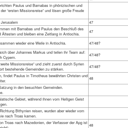
richten Paulus und Barnabas in phönizischen und
er “ersten Missionsreise” und lösen große Freude
n Jerusalem
47
ammen mit Barnabas und Paulus den Beschluß des
47
 Ältesten und bleiben eine Zeitlang in Antiochia.
sammen wieder eine Weile in Antiochia.
47/48?
ich über Johannes Markus und teilen ihr Team auf:
47/48?
h Cypern.
zweite Missionsreise” und zieht zuerst durch Syrien
47/48?
 dort bestehende Gemeinden zu stärken.
 findet Paulus in Timotheus bewährten Christen und
48
ter.
 Satzung in den besuchten Gemeinden.
e.
latische Gebiet, während ihnen vom Heiligen Geist
igen.
 Richtung Bithynien reisen, wurden aber wieder vom
 sie nach Troas kamen.
on Troas nach Mazedonien, der Verfasser der Apg ist
48
richt).