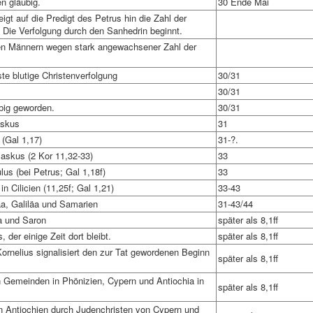
n gläubig.
30 Ende Mai
gt auf die Predigt des Petrus hin die Zahl der
 Die Verfolgung durch den Sanhedrin beginnt.
en Männern wegen stark angewachsener Zahl der
e blutige Christenverfolgung
30/31
30/31
ubig geworden.
30/31
askus
31
 (Gal 1,17)
31-?.
askus (2 Kor 11,32-33)
33
us (bei Petrus; Gal 1,18f)
33
n Cilicien (11,25f; Gal 1,21)
33-43
äa, Galiläa und Samarien
31-43/44
a und Saron
später als 8,1ff
der einige Zeit dort bleibt.
später als 8,1ff
rnelius signalisiert den zur Tat gewordenen Beginn
später als 8,1ff
n Gemeinden in Phönizien, Cypern und Antiochia in
später als 8,1ff
n Antiochien durch Judenchristen von Cypern und