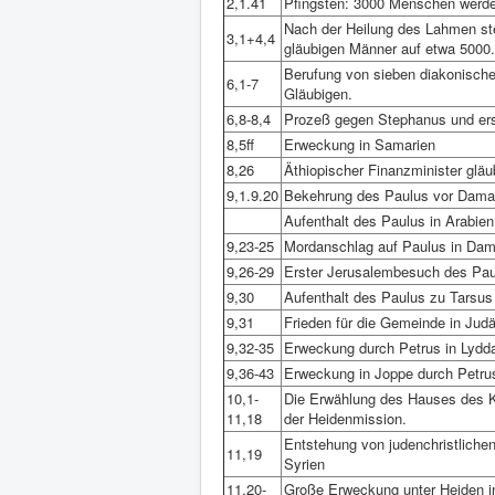
2,1.41
Pfingsten: 3000 Menschen werde
Nach der Heilung des Lahmen stei
3,1+4,4
gläubigen Männer auf etwa 5000.
Berufung von sieben diakonisch
6,1-7
Gläubigen.
6,8-8,4
Prozeß gegen Stephanus und erst
8,5ff
Erweckung in Samarien
8,26
Äthiopischer Finanzminister glä
9,1.9.20
Bekehrung des Paulus vor Dam
Aufenthalt des Paulus in Arabien
9,23-25
Mordanschlag auf Paulus in Dam
9,26-29
Erster Jerusalembesuch des Paul
9,30
Aufenthalt des Paulus zu Tarsus i
9,31
Frieden für die Gemeinde in Jud
9,32-35
Erweckung durch Petrus in Lydd
9,36-43
Erweckung in Joppe durch Petrus, 
10,1-
Die Erwählung des Hauses des Ko
11,18
der Heidenmission.
Entstehung von judenchristliche
11,19
Syrien
11,20-
Große Erweckung unter Heiden i