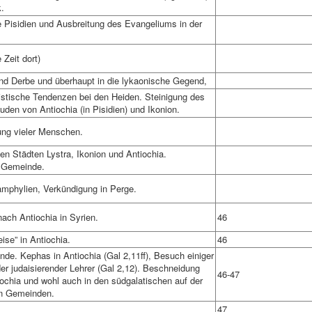
.
 Pisidien und Ausbreitung des Evangeliums in der
 Zeit dort)
und Derbe und überhaupt in die lykaonische Gegend,
tistische Tendenzen bei den Heiden. Steinigung des
den von Antiochia (in Pisidien) und Ikonion.
ung vieler Menschen.
ten Städten Lystra, Ikonion und Antiochia.
r Gemeinde.
mphylien, Verkündigung in Perge.
nach Antiochia in Syrien.
46
ise” in Antiochia.
46
nde. Kephas in Antiochia (Gal 2,11ff), Besuch einiger
er judaisierender Lehrer (Gal 2,12). Beschneidung
46-47
tiochia und wohl auch in den südgalatischen auf der
en Gemeinden.
47