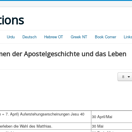
tions
Urdu
Deutsch
Hebrew OT
Greek NT
Book Corner
Link
men der Apostelgeschichte und das Leben
 = 7. April) Auferstehungserscheinungen Jesu 40
30 April/Mai
erleben die Wahl des Matthias.
30 Mai