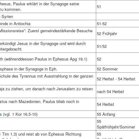
Ephesus, Paulus erklärt in der Synagoge seine
51
l zu kommen.
n Syrien
inde in Antiochia
51-52
 Missionsreise”: Zuerst gemeindestärkende Besuche
52 Frühjahr
rkündigt Jesus in der Synagoge und wird durch
51/52
itergebracht.
nth (währenddessen Paulus in Ephesus Apg 19,1)
52
gsphase in der Synagoge in Eph.
52 Sommer
Schule des Tyrannus mit Ausstrahlung in der ganzen
52 Herbst - 54 Herbst
ja zu ziehen, um danach nach Jerusalem zu reisen
nach 54 Herbst
tus nach Mazedonien. Paulus blieb noch in
54 Herbst
es
(vgl. 1 Kor 16,5-10)
55 Anfang
55
Spätfrühjahr/Sommer
1 Tim 1,3) und reist ab von Ephesus Richtung
55