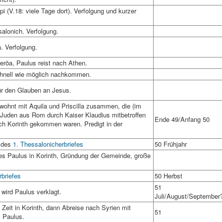
i (V.18: viele Tage dort). Verfolgung und kurzer
alonich. Verfolgung.
. Verfolgung.
eröa, Paulus reist nach Athen.
chnell wie möglich nachkommen.
für den Glauben an Jesus.
ohnt mit Aquila und Priscilla zusammen, die (im
er Juden aus Rom durch Kaiser Klaudius mitbetroffen
Ende 49/Anfang 50
ach Korinth gekommen waren. Predigt in der
g des
1. Thessalonicherbriefes
50 Frühjahr
es Paulus in Korinth, Gründung der Gemeinde, große
briefes
50 Herbst
51
) wird Paulus verklagt.
Juli/August/September
 Zeit in Korinth, dann Abreise nach Syrien mit
51
s Paulus.