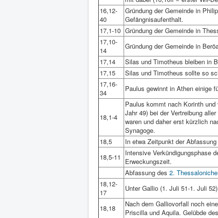
16,12-
Gründung der Gemeinde in Philipp
40
Gefängnisaufenthalt.
17,1-10
Gründung der Gemeinde in Thess
17,10-
Gründung der Gemeinde in Beröa
14
17,14
Silas und Timotheus bleiben in B
17,15
Silas und Timotheus sollte so s
17,16-
Paulus gewinnt in Athen einige 
34
Paulus kommt nach Korinth und w
Jahr 49) bei der Vertreibung all
18,1-4
waren und daher erst kürzlich n
Synagoge.
18,5
In etwa Zeitpunkt der Abfassun
Intensive Verkündigungsphase d
18,5-11
Erweckungszeit.
Abfassung des
2. Thessalonicher
18,12-
Unter Gallio (1. Juli 51-1. Juli 52
17
Nach dem Galliovorfall noch eine
18,18
Priscilla und Aquila. Gelübde de