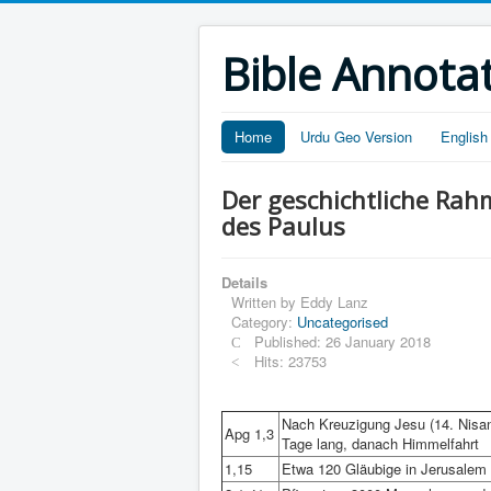
Bible Annota
Home
Urdu Geo Version
English
Der geschichtliche Rah
des Paulus
Details
Written by
Eddy Lanz
Category:
Uncategorised
Published: 26 January 2018
Hits: 23753
Nach Kreuzigung Jesu (14. Nisan
Apg 1,3
Tage lang, danach Himmelfahrt
1,15
Etwa 120 Gläubige in Jerusalem 