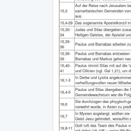
Auf der Reise nach Jerusalem be
15,3
samaritanischen Gemeinden von d
aus.
15,4-29
Das sogenannte Apostelkonzil i
15,30-
Judas und Silas übergeben zus
34
Heiligen Geistes, der Apostel und
15,35-
Paulus und Barnabas arbeiten zu
36
15,36-
Paulus und Barnabas entzweien s
39
Barnabas und Markus gehen nac
15,40-
Paulus nimmt Silas mit auf die “
41
und Cilicien (vgl. Gal 1,21), um
In Derbe und Lystra angekommen,
16,1-3
verheißungsvollen neuen Mitarbei
Paulus und Silas übergaben die
16,4-5
Gemeindewachstum war die Folg
Sie durchzogen das phrygisch-ga
16,6
verwehrt wurde, in Asien zu pred
In Mysien angelangt, wollten sie
16,7
Geist Jesu gehindert, woraufhin
Gott ruft das Team des Paulus v
16,8-11
mit dabei (16,10ff = erster Wir-Be