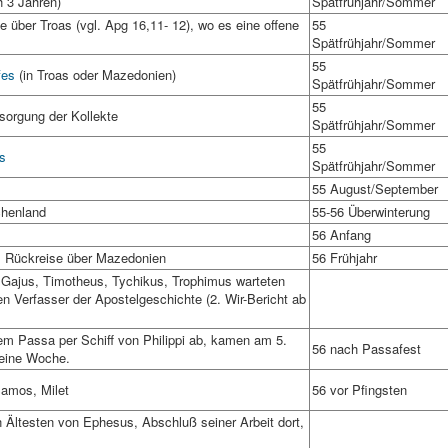
 3 Jahren)
Spätfrühjahr/Sommer
e über Troas (vgl. Apg 16,11- 12), wo es eine offene
55
Spätfrühjahr/Sommer
55
fes
(in Troas oder Mazedonien)
Spätfrühjahr/Sommer
55
sorgung der Kollekte
Spätfrühjahr/Sommer
55
es
Spätfrühjahr/Sommer
55 August/September
chenland
55-56 Überwinterung
56 Anfang
, Rückreise über Mazedonien
56 Frühjahr
 Gajus, Timotheus, Tychikus, Trophimus warteten
n Verfasser der Apostelgeschichte (2. Wir-Bericht ab
m Passa per Schiff von Philippi ab, kamen am 5.
56 nach Passafest
 eine Woche.
Samos, Milet
56 vor Pfingsten
 Ältesten von Ephesus, Abschluß seiner Arbeit dort,