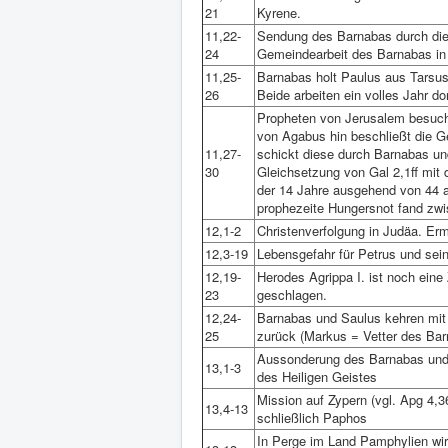
21
Kyrene.
11,22-
Sendung des Barnabas durch die
24
Gemeindearbeit des Barnabas in 
11,25-
Barnabas holt Paulus aus Tarsus i
26
Beide arbeiten ein volles Jahr 
Propheten von Jerusalem besuch
von Agabus hin beschließt die Ge
11,27-
schickt diese durch Barnabas un
30
Gleichsetzung von Gal 2,1ff mi
der 14 Jahre ausgehend von 44 a
prophezeite Hungersnot fand zwi
12,1-2
Christenverfolgung in Judäa. Er
12,3-19
Lebensgefahr für Petrus und sei
12,19-
Herodes Agrippa I. ist noch eine
23
geschlagen.
12,24-
Barnabas und Saulus kehren mit
25
zurück (Markus = Vetter des Bar
Aussonderung des Barnabas und 
13,1-3
des Heiligen Geistes
Mission auf Zypern (vgl. Apg 4,3
13,4-13
schließlich Paphos
In Perge im Land Pamphylien wir