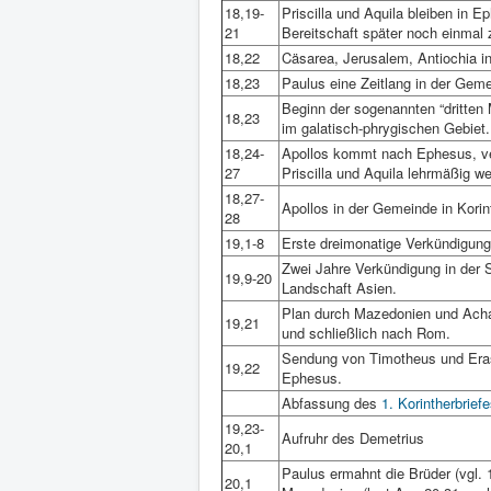
18,19-
Priscilla und Aquila bleiben in 
21
Bereitschaft später noch einma
18,22
Cäsarea, Jerusalem, Antiochia i
18,23
Paulus eine Zeitlang in der Geme
Beginn der sogenannten “dritten
18,23
im galatisch-phrygischen Gebiet.
18,24-
Apollos kommt nach Ephesus, ve
27
Priscilla und Aquila lehrmäßig we
18,27-
Apollos in der Gemeinde in Kori
28
19,1-8
Erste dreimonatige Verkündigun
Zwei Jahre Verkündigung in der 
19,9-20
Landschaft Asien.
Plan durch Mazedonien und Acha
19,21
und schließlich nach Rom.
Sendung von Timotheus und Eras
19,22
Ephesus.
Abfassung des
1. Korintherbrief
19,23-
Aufruhr des Demetrius
20,1
Paulus ermahnt die Brüder (vgl. 
20,1