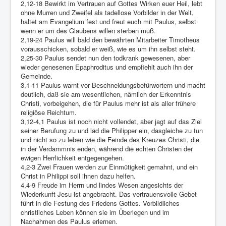
2,12-18 Bewirkt im Vertrauen auf Gottes Wirken euer Heil, lebt
ohne Murren und Zweifel als tadellose Vorbilder in der Welt,
haltet am Evangelium fest und freut euch mit Paulus, selbst
wenn er um des Glaubens willen sterben muß.
2,19-24 Paulus will bald den bewährten Mitarbeiter Timotheus
vorausschicken, sobald er weiß, wie es um ihn selbst steht.
2,25-30 Paulus sendet nun den todkrank gewesenen, aber
wieder genesenen Epaphroditus und empfiehlt auch ihn der
Gemeinde.
3,1-11 Paulus warnt vor Beschneidungsbefürwortern und macht
deutlich, daß sie am wesentlichen, nämlich der Erkenntnis
Christi, vorbeigehen, die für Paulus mehr ist als aller frühere
religiöse Reichtum.
3,12-4,1 Paulus ist noch nicht vollendet, aber jagt auf das Ziel
seiner Berufung zu und läd die Philipper ein, dasgleiche zu tun
und nicht so zu leben wie die Feinde des Kreuzes Christi, die
in der Verdammnis enden, während die echten Christen der
ewigen Herrlichkeit entgegengehen.
4,2-3 Zwei Frauen werden zur Einmütigkeit gemahnt, und ein
Christ in Philippi soll ihnen dazu helfen.
4,4-9 Freude im Herrn und lindes Wesen angesichts der
Wiederkunft Jesu ist angebracht. Das vertrauensvolle Gebet
führt in die Festung des Friedens Gottes. Vorbildliches
christliches Leben können sie im Überlegen und im
Nachahmen des Paulus erlernen.