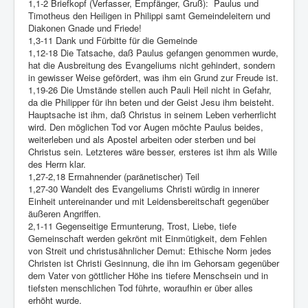
Links
1,1-2 Briefkopf (Verfasser, Empfänger, Gruß): Paulus und
Timotheus den Heiligen in Philippi samt Gemeindeleitern und
Linux and Open Source
Diakonen Gnade und Friede!
1,3-11 Dank und Fürbitte für die Gemeinde
1,12-18 Die Tatsache, daß Paulus gefangen genommen wurde,
hat die Ausbreitung des Evangeliums nicht gehindert, sondern
in gewisser Weise gefördert, was ihm ein Grund zur Freude ist.
1,19-26 Die Umstände stellen auch Pauli Heil nicht in Gefahr,
da die Philipper für ihn beten und der Geist Jesu ihm beisteht.
Hauptsache ist ihm, daß Christus in seinem Leben verherrlicht
wird. Den möglichen Tod vor Augen möchte Paulus beides,
weiterleben und als Apostel arbeiten oder sterben und bei
Christus sein. Letzteres wäre besser, ersteres ist ihm als Wille
des Herrn klar.
1,27-2,18 Ermahnender (paränetischer) Teil
1,27-30 Wandelt des Evangeliums Christi würdig in innerer
Einheit untereinander und mit Leidensbereitschaft gegenüber
äußeren Angriffen.
2,1-11 Gegenseitige Ermunterung, Trost, Liebe, tiefe
Gemeinschaft werden gekrönt mit Einmütigkeit, dem Fehlen
von Streit und christusähnlicher Demut: Ethische Norm jedes
Christen ist Christi Gesinnung, die ihn im Gehorsam gegenüber
dem Vater von göttlicher Höhe ins tiefere Menschsein und in
tiefsten menschlichen Tod führte, woraufhin er über alles
erhöht wurde.