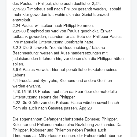
des Paulus in Philippi, siehe auch deutlicher 2,24.
2,19-23 Timotheus soll nach Philippi gesandt werden, sobald
mehr klar geworden ist, wohin sich der Gerichtsprozeß
entwickelt.
2,24 Paulus will selber nach Philippi kommen.
2,25-30 Epaphroditus wird von Paulus geschickt. Er war
todkrank geworden, nachdem er als Bote der Philipper Paulus
ihre materielle Unterstützung überbracht hatte.
3,2-3 Die Stichworte "rechte Beschneidung / falsche
Beschneidung" weisen auf Auseinandersetzungen mit
judaisierenden Irrlehrern hin, vor denen sich die Philipper hüten
sollen.
3,5-6 Paulus verweist hier auf persönliche Eckdaten seines
Lebens.
4,1 Euodia und Syntyche, Klemens und andere Gehilfen
werden erwähnt.
4,10.15-16.18 Paulus freut sich dankbar über die materielle
Unterstützung seitens der Philipper.
4,22 Die Grüße von des Kaisers Hause würden sowohl nach
Rom als auch nach Cäsarea passen. Apg 28
Die sogenannten Gefangenschaftsbriefe Epheser, Philipper,
Kolosser und Philemon haben eine Beziehung zueinander. Da
Philipper, Kolosser und Philemon neben Paulus auch
Timotheus als Mitverfasser nennen, der Epheserbrief aber nur