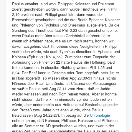
Paulus erwähnt, sind wohl Philipper, Kolosser und Philemon
zuerst geschrieben worden, dann wurde Timotheus wie in Phil
2,19 erwähnt nach Philippi geschickt, dann wurde der
Epheserbrief geschrieben und die drei Briefe Epheser, Kolosser
und Philemon von Tychikus und Onesimus ausgeliefert. Da die
Sendung des Timotheus laut Phil 2,23 dann geschehen sollte,
wenn Paulus mehr über seinen Gerichtsfall erfahren hätte
(wenn ich erfahren habe, wie es um mich steht), können wir
davon ausgehen, daß Timotheus diese Neuigkeiten in Philippi
verkünden würde, wie auch Tychikus dieselben in Ephesus und
Kolossä (Eph 6,21; Kol 4,7-9). Zumindest zum Zeitpunkt der
Abfassung von Philemon 22 hatte Paulus die Hoffnung, bald
frei zu kommen, in dieselbe Richtung weisen Phil 1,25 und
2,24. Der Brief kann in Cäsarea oder Rom abgefaßt sein. Ist er
in Rom abgefaßt, so wissen über Apg 28,30-31 hinaus nichts
Näheres über Pauli Umstände. Ist Cäsarea der Abfassungsort,
so wußte Paulus seit Apg 23,11 vom Herrn, daß er Judäa
wieder verlassen und nach Rom reisen würde. Aber er konnte
nicht wissen, daß Felix ihn einerseits vor den Juden retten
würde, aber andererseits aus Hoffnung auf Bestechungsgelder
den Prozeß zwei Jahre hinziehen würde, ohne Paulus
freizulassen (Apg 24,22-27). In bezug auf die
Chronologie
nehme ich an, daß Epheser, Philipper, Kolosser und Philemon
alle im Sommer 56 AD geschrieben wurden, und zwar in der
ersten Zeit nach der Gefangennahme des Paulus in Jerusalem,