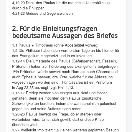
4,10-20 Dank des Paulus für die materielle Unterstützung
durch die Philipper.
4,21-23 Grüsse und Segenswunsch
2. Für die Einleitungsfragen
bedeutsame Aussagen des Briefes
1,1 Paulus + Timotheus (ohne Aposteltitel vorweg)
1,5 Die Philipper haben sich vom ersten Tage an bis hierher für
das Evangelium eingesetzt und in es investiert.
1,12-14 Die Umstände des Paulus (Gefangenschaft, Fesseln,
Prätorium) haben zur Förderung des Evangeliums beigetragen.
Ein Prätorium würde sowohl nach Rom als auch Cäsarea und
auch Ephesus passen, drei Orte, welche für die Abfassung
vorgeschlagen worden sind. Für Cäsarea ist ein Prätorium
in Apg 23,35 bezeugt, vgl. Phil 1,13.
1,15-17 Predigt werden von einigen aus Neid und Hader
gehalten, denn sie möchten dem Paulus zusätzliche
Schwierigkeiten bereiten, indem sie wahrscheinlich polemisch
gegen ihn und seine Auffassungen reden.
1,20-26 Paulus bewegt die Frage, ob er sterben oder
weiterleben wird. Er ist sich gewiß, daß er diese Krise
überleben wird.
1,27 Vielleicht impliziert 1,27 einen weiteren geplanten Besuch