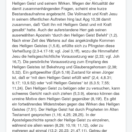
Links
Heiligen Geist und seinem Wirken. Wegen der Aktualität der
damit zusammenhängenden Fragen, scheint eine kurze
Linux and Open Source
Bestandsaufnahme angebracht. Die Vollmacht und Kraft Jesu
in seinem öffentlichen Auftreten hing laut Apg 10,38 damit
zusammen, daß “Gott ihn mit Heiligem Geist und mit Kraft
gesalbt” hatte. Auch der auferstandene Herr gab seinen
auserwählten Aposteln “durch den Heiligen Geist Befehl” (1,2).
Nach einer Zeit des Wartens auf das angekündigte Kommen
des Heiligen Geistes (1,5.8), erfüllte sich zu Pfingsten diese
Verheißung (2,3-4.17-18; vgl. Joel 3,1ff), wozu die Himmelfahrt
Jesu die heilsgeschichtliche Voraussetzung war (2,33; vgl. Joh
16,7). Die persönliche Voraussetzung zum Empfang des
Heiligen Geistes ist Bekehrung und Glaubensgehorsam (2,38;
5,32). Ein gottgewollter (Eph 5,18) Zustand für einen Jünger
ist, daß er “mit dem Heiligen Geist erfüllt wird” (2,4; 4,8.31;
9,17; 13,9.52) oder “voll Heiligen Geistes” ist (6,3.5; 7,55;
11,24). Den Heiligen Geist zu belügen oder zu versuchen, kann
schweres Gericht nach sich ziehen (5,3.9), ebenso können das
unreine Motive dem Heiligen Geist gegenüber (8,19f). Es gibt
ein fortwährendes Widerstreben gegen das Wirken des Heiligen
Geistes (7,51). Der Heilige Geist hat durch Propheten im Alten
Testament gesprochen (1,16; 4,25; 28,25). In der
Apostelgeschichte sprach der Heilige Geist zu einzelnen,
während sie allein waren (8,29; 10,19; 11,12), oder zu
mehreren auf einmal (13,2; 20,23; 21,4?.11). Getreu der