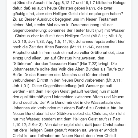
c) Sind die Abschnitte Apg 8,12-17 und 19,1-7 biblische Belege
dafür, daß es auch heute Christen geben kann, die zwar
gläubig sind, aber den Heiligen Geist nicht empfangen haben?
Zu a): Dieser Ausdruck begegnet uns im Neuen Testament
sieben Mal, sechs Mal davon in Zusammenhang mit der
Gegenüberstellung: Johannes der Täufer tauft (nur) mit Wasser
- Christus aber tauft mit dem Heiligen Geist (Mt 3,11; Mk 1,8;
Lk 3,16; Joh 1,33; Apg 1,5; 11,16). Johannes repräsentiert hier
noch die Zeit des Alten Bundes (Mt 11,11-14), dessen
Prophetie sich in ihm noch einmal zu voller Größe erhebt, aber
einzig und allein, um auf Christus hinzuweisen, den
“Stärkeren”, der den “besseren Bund” (Hbr 7,22) bringt. Die
Johannestaufe sollte das Volk des Alten Bundes als Taufe zur
Buße für das Kommen des Messias und für den damit
verbundenen Eintritt in den Neuen Bund vorbereiten (Mt 3,11;
Joh 1,31). Diese Gegenüberstellung (mit Wasser getauft
werden - mit dem Heiligen Geist getauft werden) nun macht
den qualitätsmäßigen Unterschied zwischen Altem und Neuem
Bund deutlich: Der Alte Bund mündet in die Wassertaufe des
Johannes ein verbunden mit einem Bußruf zu Christus hin. Im
Neuen Bund aber ist der Stärkere selbst da, Christus, der nicht
nur mit Wasser, sondern mit dem Heiligen Geist tauft (1.Petr
1,10-12; 2.Kor 3). Von daher ergibt sich, daß jeder Christ schon
mit dem Heiligen Geist getauft worden ist, wenn er wirklich
Christ ist und Teilhaber am Neuen Bund, denn “wer Christi