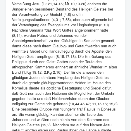
Verheißung Jesu (Lk 21,14-15; Mt 10,19-20) erlebten die
Jünger einen besonderen Beistand des Heiligen Geistes bei
der Verantwortung vor Gericht (4,8) und in
Verfolgungssituationen (4,31; 7,55), aber auch allgemein bei
der Verteidigung des Evangeliums vor Ungläubigen (6,10).
Nachdem Samaria “das Wort Gottes angenommen” hatte
(8,14), wurden Petrus und Johannes von der
Apostelgemeinschaft zu den Gläubigen in Samarien gesandt,
damit diese nach ihrem Gläubig- und Getauftwerden nun auch
vermittels Gebet und Handauflegung durch die Apostel den
Heiligen Geist empfingen (8,15.17.18). Die Entrückung des
Philippus durch den Geist Gottes nach der Taufe des
äthiopischen Kämmerers erinnert an ähnliche Wunder im alten
Bund (1.Kg 18,12; 2.Kg 2,16). Der für die anwesenden
gläubigen Juden sichtbare Empfang des Heiligen Geistes
durch die gerade gläubiggewordenen Heiden im Hause des
Kornelius diente als göttliche Bestätigung und Siegel dafür,
daß Gott nun auch den Nationen die Möglichkeit der Umkehr
gegeben hatte und daß Heidenchristen durch den Glauben
vollgültig zur Gemeinde gehörten (10,44.45.47; 11,15.16; 15,8).
Eine besondere Gruppe von “Jüngern” traf Paulus in Ephesus
an: Sie waren gläubig, kannten aber nur die Taufe des
Johannes und wußten noch nichts von dem Kommen des
Heiligen Geistes (19,2). Nachdem sie auf den Namen Jesu
getauft worden waren und Paulus ihnen die Hände auflegte,