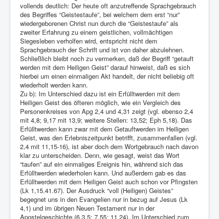
vollends deutlich: Der heute oft anzutreffende Sprachgebrauch
des Begriffes “Geistestaufe”, bei welchem dem erst “nur”
wiedergeborenen Christ nun durch die “Geistestaufe” als
zweiter Erfahrung zu einem geistlichen, vollmächtigen
Siegesleben verholfen wird, entspricht nicht dem
Sprachgebrauch der Schrift und ist von daher abzulehnen.
Schließlich bleibt noch zu vermerken, daß der Begriff “getauft
werden mit dem Heiligen Geist” darauf hinweist, daß es sich
hierbei um einen einmaligen Akt handelt, der nicht beliebig oft
wiederholt werden kann.
Zu b): Im Unterschied dazu ist ein Erfülltwerden mit dem
Heiligen Geist des öfteren möglich, wie ein Vergleich des
Personenkreises von Apg 2,4 und 4,31 zeigt (vgl. ebenso 2,4
mit 4,8; 9,17 mit 13,9; weitere Stellen: 13,52; Eph 5,18). Das
Erfülltwerden kann zwar mit dem Getauftwerden im Heiligen
Geist, was den Erlebniszeitpunkt betrifft, zusammenfallen (vgl.
2,4 mit 11,15-16), ist aber doch dem Wortgebrauch nach davon
klar zu unterscheiden. Denn, wie gesagt, weist das Wort
“taufen” auf ein einmaliges Ereignis hin, während sich das
Erfülltwerden wiederholen kann. Und außerdem gab es das
Erfülltwerden mit dem Heiligen Geist auch schon vor Pfingsten
(Lk 1,15.41.67). Der Ausdruck “voll (Heiligen) Geistes”
begegnet uns in den Evangelien nur in bezug auf Jesus (Lk
4,1) und im übrigen Neuen Testament nur in der
Apostelgeschichte (6,3.5; 7,55; 11,24). Im Unterschied zum