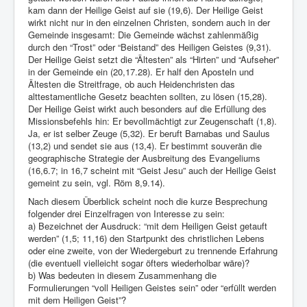
kam dann der Heilige Geist auf sie (19,6). Der Heilige Geist
wirkt nicht nur in den einzelnen Christen, sondern auch in der
Gemeinde insgesamt: Die Gemeinde wächst zahlenmäßig
durch den “Trost” oder “Beistand” des Heiligen Geistes (9,31).
Der Heilige Geist setzt die “Ältesten” als “Hirten” und “Aufseher”
in der Gemeinde ein (20,17.28). Er half den Aposteln und
Ältesten die Streitfrage, ob auch Heidenchristen das
alttestamentliche Gesetz beachten sollten, zu lösen (15,28).
Der Heilige Geist wirkt auch besonders auf die Erfüllung des
Missionsbefehls hin: Er bevollmächtigt zur Zeugenschaft (1,8).
Ja, er ist selber Zeuge (5,32). Er beruft Barnabas und Saulus
(13,2) und sendet sie aus (13,4). Er bestimmt souverän die
geographische Strategie der Ausbreitung des Evangeliums
(16,6.7; in 16,7 scheint mit “Geist Jesu” auch der Heilige Geist
gemeint zu sein, vgl. Röm 8,9.14).
Nach diesem Überblick scheint noch die kurze Besprechung
folgender drei Einzelfragen von Interesse zu sein:
a) Bezeichnet der Ausdruck: “mit dem Heiligen Geist getauft
werden” (1,5; 11,16) den Startpunkt des christlichen Lebens
oder eine zweite, von der Wiedergeburt zu trennende Erfahrung
(die eventuell vielleicht sogar öfters wiederholbar wäre)?
b) Was bedeuten in diesem Zusammenhang die
Formulierungen “voll Heiligen Geistes sein” oder “erfüllt werden
mit dem Heiligen Geist”?