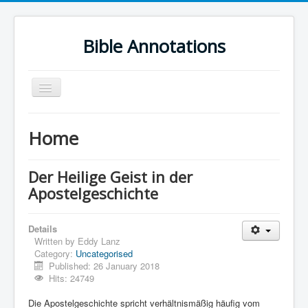
Bible Annotations
Toggle
Navigation
Home
Home
Urdu Geo Version
English
Der Heilige Geist in der
Apostelgeschichte
Urdu
Deutsch
Details
Hebrew OT
Written by
Eddy Lanz
Category:
Uncategorised
Greek NT
Published: 26 January 2018
Hits: 24749
Book Corner
Die Apostelgeschichte spricht verhältnismäßig häufig vom