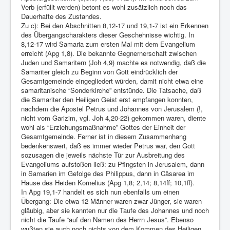
Verb (erfüllt werden) betont es wohl zusätzlich noch das
Dauerhafte des Zustandes.
Zu c): Bei den Abschnitten 8,12-17 und 19,1-7 ist ein Erkennen
des Übergangscharakters dieser Geschehnisse wichtig. In
8,12-17 wird Samaria zum ersten Mal mit dem Evangelium
erreicht (Apg 1,8). Die bekannte Gegnernerschaft zwischen
Juden und Samaritern (Joh 4,9) machte es notwendig, daß die
Samariter gleich zu Beginn von Gott eindrücklich der
Gesamtgemeinde eingegliedert würden, damit nicht etwa eine
samaritanische “Sonderkirche” entstünde. Die Tatsache, daß
die Samariter den Heiligen Geist erst empfangen konnten,
nachdem die Apostel Petrus und Johannes von Jerusalem (!,
nicht vom Garizim, vgl. Joh 4,20-22) gekommen waren, diente
wohl als “Erziehungsmaßnahme” Gottes der Einheit der
Gesamtgemeinde. Ferner ist in diesem Zusammenhang
bedenkenswert, daß es immer wieder Petrus war, den Gott
sozusagen die jeweils nächste Tür zur Ausbreitung des
Evangeliums aufstoßen ließ: zu Pfingsten in Jerusalem, dann
in Samarien im Gefolge des Philippus, dann in Cäsarea im
Hause des Heiden Kornelius (Apg 1,8; 2,14; 8,14ff; 10,1ff).
In Apg 19,1-7 handelt es sich nun ebenfalls um einen
Übergang: Die etwa 12 Männer waren zwar Jünger, sie waren
gläubig, aber sie kannten nur die Taufe des Johannes und noch
nicht die Taufe “auf den Namen des Herrn Jesus”. Ebenso
wußten sie auch noch nichts von dem Kommen des Heiligen