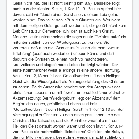
Geist nicht hat, der ist nicht sein” (Röm 8,9). Dasselbe folgt
auch aus der siebten Stelle, 1.Kor 12,13. Paulus spricht hier
davon, daß wir “durch einen Geist alle zu einem Leib getauft
worden sind”. Das “alle” schließt alle Christen ein. Wer nicht
mit dem Heiligen Geist getauft worden ist, der gehört nicht zum
Leib Christi, zur Gemeinde, d.h. der ist auch kein Christ.
Manche Leute unterscheiden die sogenannte “Geistestaufe” als
mitunter zeitlich von der Wiedergeburt zu trennen. Sie
vertreten, daß man die “Geistestaufe” auch als eine “zweite
Erfahrung” (oder auch wiederholt) erleben könne und daß
dadurch die Christen zu einem noch vollmächtigeren,
kraftvolleren und siegreicheren Leben befähigt würden. Der
erste Korintherbrief weist allerdings in eine andere Richtung.
Von 1.Kor 12,13 her ist das Getauftwerden mit dem Heiligen
Geist wie die Wiedergeburt als Anfangserfahrung des Christen
zu sehen. Beide Ausdrücke beschreiben den Startpunkt des
christlichen Lebens, nur mit jeweils unterschiedlicher bildhafter
Akzentsetzung: Bei “Wiedergeburt” liegt der Akzent auf dem
Beginn des neuen, geistlichen Lebens und beim
“Getauftwerden mit dem Heiligen Geist” in 1.Kor 12,13 auf der
Vereinigung aller Christen zu dem einen geistlichen Leib des
Christus. Die Tatsache, daß die Korinther zwar alle mit dem
Heiligen Geist getauft worden waren und doch laut 1.Kor 3,1-4
von Paulus als mehrheitlich “fleischliche” Christen, als Babys,
die nur Milch vertragen, bezeichnet werden, macht schließlich