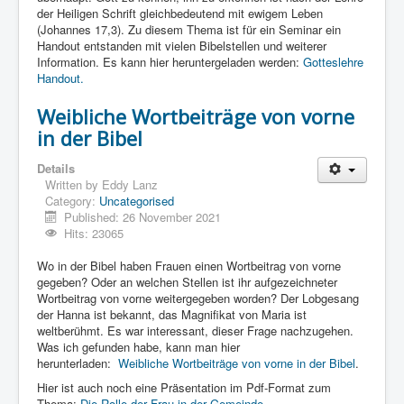
Links
der Heiligen Schrift gleichbedeutend mit ewigem Leben
(Johannes 17,3). Zu diesem Thema ist für ein Seminar ein
Linux and Open Source
Handout entstanden mit vielen Bibelstellen und weiterer
Information. Es kann hier heruntergeladen werden:
Gotteslehre
Handout.
Weibliche Wortbeiträge von vorne
in der Bibel
Details
Written by
Eddy Lanz
Category:
Uncategorised
Published: 26 November 2021
Hits: 23065
Wo in der Bibel haben Frauen einen Wortbeitrag von vorne
gegeben? Oder an welchen Stellen ist ihr aufgezeichneter
Wortbeitrag von vorne weitergegeben worden? Der Lobgesang
der Hanna ist bekannt, das Magnifikat von Maria ist
weltberühmt. Es war interessant, dieser Frage nachzugehen.
Was ich gefunden habe, kann man hier
herunterladen:
Weibliche Wortbeiträge von vorne in der Bibel
.
Hier ist auch noch eine Präsentation im Pdf-Format zum
Thema:
Die Rolle der Frau in der Gemeinde
.