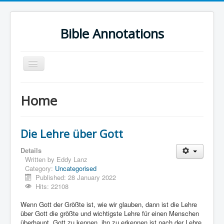
Bible Annotations
Toggle
Navigation
Home
Home
Urdu Geo Version
English
Die Lehre über Gott
Urdu
Details
Deutsch
Written by
Eddy Lanz
Category:
Uncategorised
Hebrew OT
Published: 28 January 2022
Hits: 22108
Greek NT
Wenn Gott der Größte ist, wie wir glauben, dann ist die Lehre
Book Corner
über Gott die größte und wichtigste Lehre für einen Menschen
überhaupt. Gott zu kennen, ihn zu erkennen ist nach der Lehre