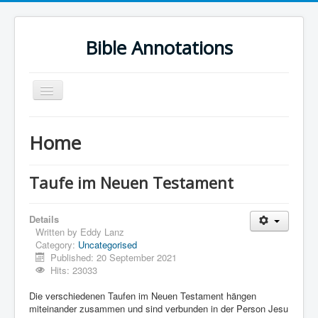
Bible Annotations
Toggle
Navigation
Home
Home
Urdu Geo Version
English
Taufe im Neuen Testament
Urdu
Details
Deutsch
Written by
Eddy Lanz
Category:
Uncategorised
Hebrew OT
Published: 20 September 2021
Greek NT
Hits: 23033
Book Corner
Die verschiedenen Taufen im Neuen Testament hängen
miteinander zusammen und sind verbunden in der Person Jesu