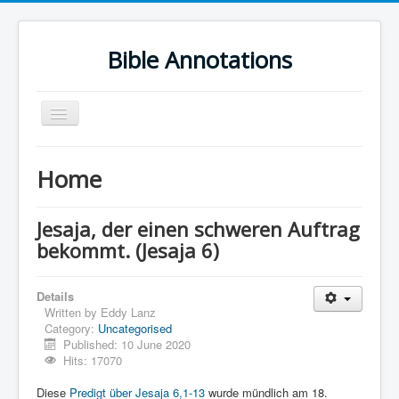
Bible Annotations
Toggle
Navigation
Home
Home
Urdu Geo Version
English
Jesaja, der einen schweren Auftrag
bekommt. (Jesaja 6)
Urdu
Deutsch
Details
Hebrew OT
Written by
Eddy Lanz
Category:
Uncategorised
Greek NT
Published: 10 June 2020
Hits: 17070
Book Corner
Diese
Predigt über Jesaja 6,1-13
wurde mündlich am 18.