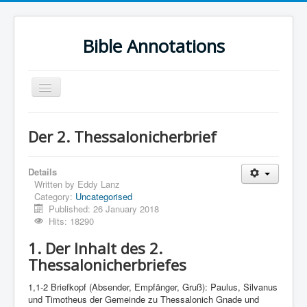
Bible Annotations
Toggle
Navigation
Home
Der 2. Thessalonicherbrief
Urdu Geo Version
English
Details
Written by
Eddy Lanz
Urdu
Category:
Uncategorised
Published: 26 January 2018
Deutsch
Hits: 18290
Hebrew OT
1. Der Inhalt des 2.
Thessalonicherbriefes
Greek NT
Book Corner
1,1-2 Briefkopf (Absender, Empfänger, Gruß): Paulus, Silvanus
und Timotheus der Gemeinde zu Thessalonich Gnade und