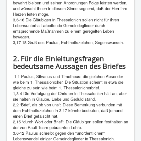
bewahrt bleiben und seinen Anordnungen Folge leisten werden,
und wünscht ihnen in diesem Sinne segnend, daß der Herr ihre
Herzen leiten möge.
3,6-16 Die Gläubigen in Thessalonich sollen nicht für ihren
Lebensunterhalt arbeitende Gemeindeglieder durch
entsprechende Maßnahmen zu einem geregelten Leben
bewegen.
3,17-18 Gruß des Paulus, Echtheitszeichen, Segenswunsch.
2. Für die Einleitungsfragen
bedeutsame Aussagen des Briefes
1,1 Paulus, Silvanus und Timotheus: die gleichen Absender
wie beim 1. Thessalonicher. Die Situation scheint in etwa die
gleiche zu sein wie beim 1. Thessalonicherbrief.
1,3-4 Die Verfolgung der Christen in Thessalonich hält an, aber
sie halten in Glaube, Liebe und Geduld stand.
2,2 “Brief, als ob von uns”: Diese Bemerkung verbunden mit
dem Echtheitszeichen in 3,17 könnte bedeuten, daß jemand
einen Brief gefälscht hat.
2,15 “durch Wort oder Brief”: Die Gläubigen sollen festhalten an
der von Pauli Team gebrachten Lehre.
3,6-12 Paulus schreibt gegen den "unordentlichen"
Lebenswandel einiger Gemeindeglieder in Thessalonich.