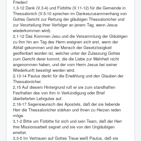
Links
Frieden!
1,3-12 Dank (V.3-4) und Fürbitte (V.11-12) für die Gemeinde in
Linux and Open Source
Thessalonich (V.5-10 sprechen im Dankeszusammenhang von
Gottes Gericht zur Rettung der gläubigen Thessalonicher und
zur Verurteilung ihrer Verfolger an jenem Tag, wenn Jesus
wiederkommen wird).
2,1-12 Das Kommen Jesu und die Versammlung der Gläubigen
zu ihm hin am Tag des Herrn ereignen sich erst, wenn der
Abfall gekommen und der Mensch der Gesetzlosigkeit
geoffenbart worden ist, welcher unter der Zulassung Gottes
zum Gericht derer kommt, die die Liebe zur Wahrheit nicht
angenommen haben, und der vom Herrn Jesus bei seiner
Wiederkunft beseitigt werden wird.
2,13-14 Paulus dankt für die Erwählung und den Glauben der
Thessalonicher.
2,15 Auf diesem Hintergrund ruft er sie zum standhaften
Festhalten des von ihm in Verkündigung oder Brief
überlieferten Lehrgutes auf.
2,16-17 Segenswunsch des Apostels, daß der sie liebende
Herr die Thessalonicher stärken und ihnen zu Herzen reden
möge.
3,1-2 Bitte um Fürbitte für sich und sein Team, daß der Herr
ihre Missionsarbeit segnet und sie von den Ungläubigen
errettet.
3,3-5 Im Vertrauen auf Gottes Treue weiß Paulus, daß sie