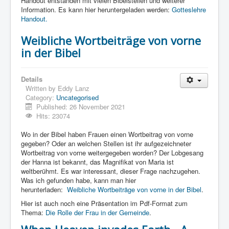
Handout entstanden mit vielen Bibelstellen und weiterer
Links
Information. Es kann hier heruntergeladen werden:
Gotteslehre
Linux and Open Source
Handout.
Weibliche Wortbeiträge von vorne
in der Bibel
Details
Written by
Eddy Lanz
Category:
Uncategorised
Published: 26 November 2021
Hits: 23074
Wo in der Bibel haben Frauen einen Wortbeitrag von vorne
gegeben? Oder an welchen Stellen ist ihr aufgezeichneter
Wortbeitrag von vorne weitergegeben worden? Der Lobgesang
der Hanna ist bekannt, das Magnifikat von Maria ist
weltberühmt. Es war interessant, dieser Frage nachzugehen.
Was ich gefunden habe, kann man hier
herunterladen:
Weibliche Wortbeiträge von vorne in der Bibel
.
Hier ist auch noch eine Präsentation im Pdf-Format zum
Thema:
Die Rolle der Frau in der Gemeinde
.