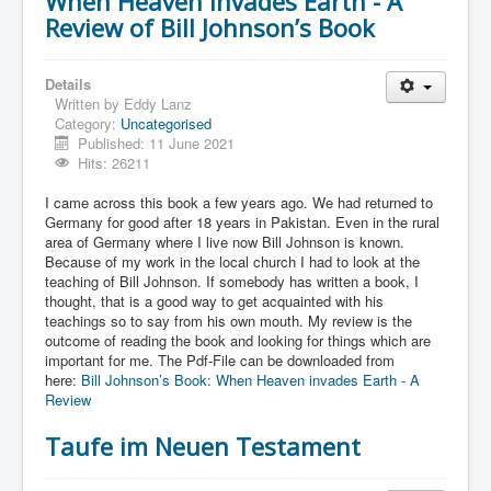
When Heaven invades Earth - A
Review of Bill Johnson’s Book
Details
Written by
Eddy Lanz
Category:
Uncategorised
Published: 11 June 2021
Hits: 26211
I came across this book a few years ago. We had returned to
Germany for good after 18 years in Pakistan. Even in the rural
area of Germany where I live now Bill Johnson is known.
Because of my work in the local church I had to look at the
teaching of Bill Johnson. If somebody has written a book, I
thought, that is a good way to get acquainted with his
teachings so to say from his own mouth. My review is the
outcome of reading the book and looking for things which are
important for me. The Pdf-File can be downloaded from
here:
Bill Johnson’s Book: When Heaven invades Earth - A
Review
Taufe im Neuen Testament