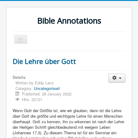
Bible Annotations
Toggle
Navigation
Home
Die Lehre über Gott
Urdu Geo Version
English
Details
Written by
Eddy Lanz
Urdu
Category:
Uncategorised
Published: 28 January 2022
Deutsch
Hits: 22121
Hebrew OT
Wenn Gott der Größte ist, wie wir glauben, dann ist die Lehre
über Gott die größte und wichtigste Lehre für einen Menschen
Greek NT
überhaupt. Gott zu kennen, ihn zu erkennen ist nach der Lehre
der Heiligen Schrift gleichbedeutend mit ewigem Leben
Book Corner
(Johannes 17,3). Zu diesem Thema ist für ein Seminar ein