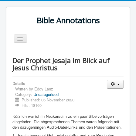
Bible Annotations
Toggle
Navigation
Home
Der Prophet Jesaja im Blick auf
Urdu Geo Version
Jesus Christus
English
Details
Urdu
Written by
Eddy Lanz
Category:
Uncategorised
Deutsch
Published: 06 November 2020
Hebrew OT
Hits: 18160
Greek NT
Kürzlich war ich in Neckarsulm zu ein paar Bibelvorträgen
eingeladen. Die abgesprochenen Themen waren folgende mit
Book Corner
den dazugehörigen Audio-Datei-Links und den Präsentationen.
1. Jesaja begegnet Gott, wird gerettet und zum Propheten