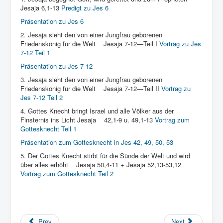
Links
Jesaja 6,1-13
Predigt zu Jes 6
Linux and Open Source
Präsentation zu Jes 6
2. Jesaja sieht den von einer Jungfrau geborenen
Friedenskönig für die Welt Jesaja 7-12—Teil I
Vortrag zu Jes
7-12 Teil 1
Präsentation zu Jes 7-12
3. Jesaja sieht den von einer Jungfrau geborenen
Friedenskönig für die Welt Jesaja 7-12—Teil II
Vortrag zu
Jes 7-12 Teil 2
4. Gottes Knecht bringt Israel und alle Völker aus der
Finsternis ins Licht Jesaja 42,1-9 u. 49,1-13
Vortrag zum
Gottesknecht Teil 1
Präsentation zum Gottesknecht in Jes 42, 49, 50, 53
5. Der Gottes Knecht stirbt für die Sünde der Welt und wird
über alles erhöht Jesaja 50,4-11 + Jesaja 52,13-53,12
Vortrag zum Gottesknecht Teil 2
Prev
Next