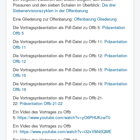
Links
Posaunen und den sieben Schalen im Überblick:
Die drei
Siebenervisionszyklen in der Offenbarung
Linux and Open Source
Eine Gliederung zur Offenbarung:
Offenbarung Gliederung
Die Vortragspräsentation als Pdf-Datei zu Offb 5:
Präsentation
Offb 5
Die Vortragspräsentation als Pdf-Datei zu Offb 11:
Präsentation
Offb 11
Die Vortragspräsentation als Pdf-Datei zu Offb 12:
Präsentation
Offb 12
Die Vortragspräsentation als Pdf-Datei zu Offb 15:
Präsentation
Offb 15
Die Vortragspräsentation als Pdf-Datei zu Offb 19:
Präsentation
Offb 19
Die Vortragspräsentation als Pdf-Datei zu Offb 21-
22:
Präsentation Offb 21-22
Ein Video des Vortrages zu Offb
5:
https://www.youtube.com/watch?v=yO6PHUKcwT0
Ein Video des Vortrages zu Offb
11:
https://www.youtube.com/watch?v=i32xVM40QME
Ein Video des Vortrages zu Offb 12: