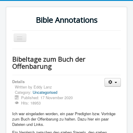
Bible Annotations
Toggle
Navigation
Home
Bibeltage zum Buch der
Urdu Geo Version
Offenbarung
English
Details
Urdu
Written by
Eddy Lanz
Category:
Uncategorised
Deutsch
Published: 17 November 2020
Hebrew OT
Hits: 18953
Greek NT
Ich war eingeladen worden, ein paar Predigten bzw. Vorträge
zum Buch der Offenbarung zu halten. Dazu hier ein paar
Book Corner
Dateien und Links.
Ein Vergleich zwischen den sieben Siegeln, den sieben