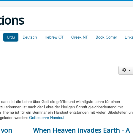
tions
Urdu
Deutsch
Hebrew OT
Greek NT
Book Corner
Link
 dann ist die Lehre über Gott die größte und wichtigste Lehre für einen
u erkennen ist nach der Lehre der Heiligen Schrift gleichbedeutend mit
Thema ist für ein Seminar ein Handout entstanden mit vielen Bibelstellen un
ergeladen werden:
Gotteslehre Handout.
 von
When Heaven invades Earth - A