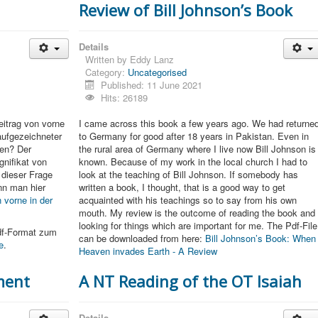
Review of Bill Johnson’s Book
Details
Written by
Eddy Lanz
Category:
Uncategorised
Published: 11 June 2021
Hits: 26189
eitrag von vorne
I came across this book a few years ago. We had returne
aufgezeichneter
to Germany for good after 18 years in Pakistan. Even in
den? Der
the rural area of Germany where I live now Bill Johnson is
nifikat von
known. Because of my work in the local church I had to
 dieser Frage
look at the teaching of Bill Johnson. If somebody has
nn man hier
written a book, I thought, that is a good way to get
 vorne in der
acquainted with his teachings so to say from his own
mouth. My review is the outcome of reading the book and
looking for things which are important for me. The Pdf-File
Pdf-Format zum
can be downloaded from here:
Bill Johnson’s Book: When
e
.
Heaven invades Earth - A Review
ment
A NT Reading of the OT Isaiah
Details