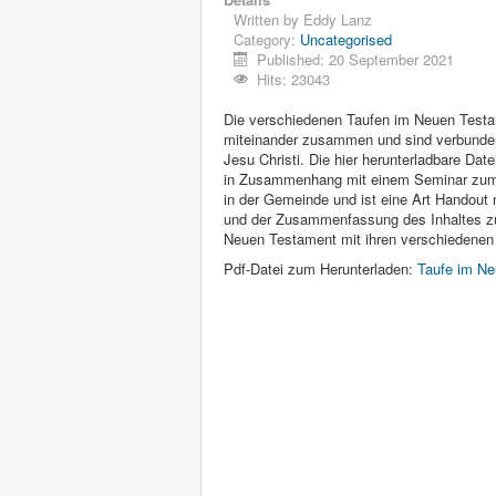
Written by
Eddy Lanz
Category:
Uncategorised
Published: 20 September 2021
Hits: 23043
Die verschiedenen Taufen im Neuen Test
miteinander zusammen und sind verbunden
Jesu Christi. Die hier herunterladbare Date
in Zusammenhang mit einem Seminar zu
in der Gemeinde und ist eine Art Handout 
und der Zusammenfassung des Inhaltes z
Neuen Testament mit ihren verschiedenen
Pdf-Datei zum Herunterladen:
Taufe im N