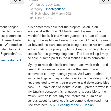
Written by
Eddy Lanz
Category:
Uncategorised
Published: 26 March 2021
Hits: 19615
ament hängen
It is sometimes said that the prophet Isaiah is an
 in der Person
evangelist within the Old Testament. I agree. It is a
i ist enstanden
wonderful book. It is a vision granted to a man of Israel
m Thema Taufe
living in the eighth and seventh century B.C. which goes
mit Wortstudien
far beyond his own time while being rooted in his time and
u den Taufen im
in the Spirit of prophecy. I plan to keep on writing bits and
 Eigenschaften.
pieces for this growing blog book. The Lord willing I may
be able in some point in the distant future to complete it.
euen Testament
My joy to read this book and hear it and work with it and
preach it has never ceased since the time I have
discovered it in my teenage years. As I want to share
some findings with my students while I am working on it, I
have decided to write it as a growing and developing blog
book. As I have also students in Asia, I prefer to write it i
my English because this language is accessible to them
which German is not. Anyone interested in Isaiah or
curious about its prophecy is welcome to download it for
free from here:
A NT Reading of the OT Isaiah.