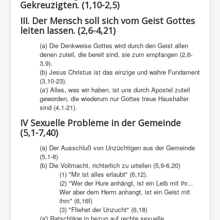
Gekreuzigten. (1,10-2,5)
III. Der Mensch soll sich vom Geist Gottes
leiten lassen. (2,6-4,21)
(a) Die Denkweise Gottes wird durch den Geist allen
denen zuteil, die bereit sind, sie zum empfangen (2,6-
3,9).
(b) Jesus Christus ist das einzige und wahre Fundament
(3,10-23).
(a') Alles, was wir haben, ist uns durch Apostel zuteil
geworden, die wiederum nur Gottes treue Haushalter
sind (4,1-21).
IV Sexuelle Probleme in der Gemeinde
(5,1-7,40)
(a) Der Ausschluß von Unzüchtigen aus der Gemeinde
(5,1-8)
(b) Die Vollmacht, richterlich zu urteilen (5,9-6,20)
(1) "Mir ist alles erlaubt" (6,12).
(2) "Wer der Hure anhängt, ist ein Leib mit ihr...
Wer aber dem Herrn anhangt, ist ein Geist mit
ihm" (6,16f)
(3) "Fliehet der Unzucht" (6,18)
(a') Ratschläge in bezug auf rechte sexuelle