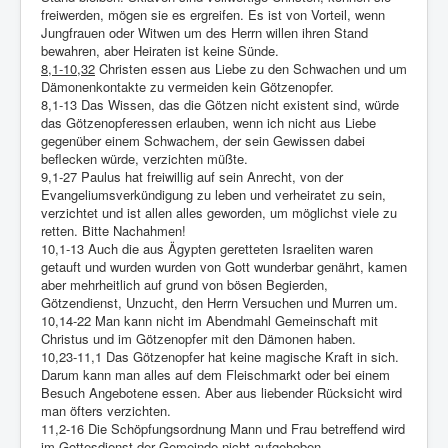
freiwerden, mögen sie es ergreifen. Es ist von Vorteil, wenn
Jungfrauen oder Witwen um des Herrn willen ihren Stand
bewahren, aber Heiraten ist keine Sünde.
8,1-10,32
Christen essen aus Liebe zu den Schwachen und um
Dämonenkontakte zu vermeiden kein Götzenopfer.
8,1-13 Das Wissen, das die Götzen nicht existent sind, würde
das Götzenopferessen erlauben, wenn ich nicht aus Liebe
gegenüber einem Schwachem, der sein Gewissen dabei
beflecken würde, verzichten müßte.
9,1-27 Paulus hat freiwillig auf sein Anrecht, von der
Evangeliumsverkündigung zu leben und verheiratet zu sein,
verzichtet und ist allen alles geworden, um möglichst viele zu
retten. Bitte Nachahmen!
10,1-13 Auch die aus Ägypten geretteten Israeliten waren
getauft und wurden wurden von Gott wunderbar genährt, kamen
aber mehrheitlich auf grund von bösen Begierden,
Götzendienst, Unzucht, den Herrn Versuchen und Murren um.
10,14-22 Man kann nicht im Abendmahl Gemeinschaft mit
Christus und im Götzenopfer mit den Dämonen haben.
10,23-11,1 Das Götzenopfer hat keine magische Kraft in sich.
Darum kann man alles auf dem Fleischmarkt oder bei einem
Besuch Angebotene essen. Aber aus liebender Rücksicht wird
man öfters verzichten.
11,2-16 Die Schöpfungsordnung Mann und Frau betreffend wird
im Gottesdienst der Gemeinde nicht aufgehoben.