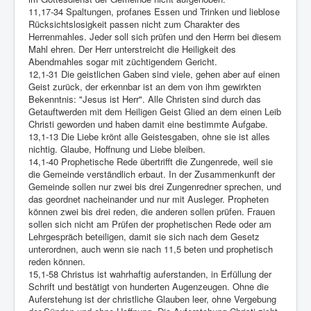
11,17-34 Spaltungen, profanes Essen und Trinken und lieblose
Rücksichtslosigkeit passen nicht zum Charakter des
Herrenmahles. Jeder soll sich prüfen und den Herrn bei diesem
Mahl ehren. Der Herr unterstreicht die Heiligkeit des
Abendmahles sogar mit züchtigendem Gericht.
12,1-31 Die geistlichen Gaben sind viele, gehen aber auf einen
Geist zurück, der erkennbar ist an dem von ihm gewirkten
Bekenntnis: "Jesus ist Herr". Alle Christen sind durch das
Getauftwerden mit dem Heiligen Geist Glied an dem einen Leib
Christi geworden und haben damit eine bestimmte Aufgabe.
13,1-13 Die Liebe krönt alle Geistesgaben, ohne sie ist alles
nichtig. Glaube, Hoffnung und Liebe bleiben.
14,1-40 Prophetische Rede übertrifft die Zungenrede, weil sie
die Gemeinde verständlich erbaut. In der Zusammenkunft der
Gemeinde sollen nur zwei bis drei Zungenredner sprechen, und
das geordnet nacheinander und nur mit Ausleger. Propheten
können zwei bis drei reden, die anderen sollen prüfen. Frauen
sollen sich nicht am Prüfen der prophetischen Rede oder am
Lehrgespräch beteiligen, damit sie sich nach dem Gesetz
unterordnen, auch wenn sie nach 11,5 beten und prophetisch
reden können.
15,1-58 Christus ist wahrhaftig auferstanden, in Erfüllung der
Schrift und bestätigt von hunderten Augenzeugen. Ohne die
Auferstehung ist der christliche Glauben leer, ohne Vergebung