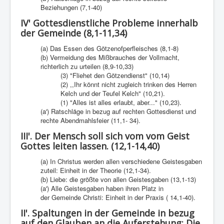
Beziehungen (7,1-40)
IV' Gottesdienstliche Probleme innerhalb
der Gemeinde (8,1-11,34)
(a) Das Essen des Götzenofperfleisches (8,1-8)
(b) Vermeidung des Mißbrauches der Vollmacht,
richterlich zu urteilen (8,9-10,33)
(3) "Fliehet den Götzendienst" (10,14)
(2) ,,Ihr könnt nicht zugleich trinken des Herren
Kelch und der Teufel Kelch" (10,21).
(1) "Alles ist alles erlaubt, aber..." (10,23).
(a') Ratschläge in bezug auf rechten Gottesdienst und
rechte Abendmahlsfeier (11,1- 34).
III'. Der Mensch soll sich vom vom Geist
Gottes leiten lassen. (12,1-14,40)
(a) In Christus werden allen verschiedene Geistesgaben
zuteil: Einheit in der Theorie (12,1-34).
(b) Liebe: die größte von allen Geistesgaben (13,1-13)
(a') Alle Geistesgaben haben ihren Platz in
der Gemeinde Christi: Einheit in der Praxis ( 14,1-40).
II'. Spaltungen in der Gemeinde in bezug
auf den Glauben an die Auferstehung: Die