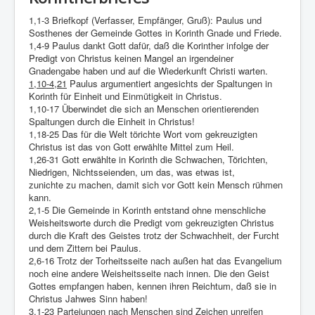
Links
1,1-3 Briefkopf (Verfasser, Empfänger, Gruß): Paulus und
Linux and Open Source
Sosthenes der Gemeinde Gottes in Korinth Gnade und Friede.
1,4-9 Paulus dankt Gott dafür, daß die Korinther infolge der
Predigt von Christus keinen Mangel an irgendeiner
Gnadengabe haben und auf die Wiederkunft Christi warten.
1,10-4,21
Paulus argumentiert angesichts der Spaltungen in
Korinth für Einheit und Einmütigkeit in Christus.
1,10-17 Überwindet die sich an Menschen orientierenden
Spaltungen durch die Einheit in Christus!
1,18-25 Das für die Welt törichte Wort vom gekreuzigten
Christus ist das von Gott erwählte Mittel zum Heil.
1,26-31 Gott erwählte in Korinth die Schwachen, Törichten,
Niedrigen, Nichtsseienden, um das, was etwas ist,
zunichte zu machen, damit sich vor Gott kein Mensch rühmen
kann.
2,1-5 Die Gemeinde in Korinth entstand ohne menschliche
Weisheitsworte durch die Predigt vom gekreuzigten Christus
durch die Kraft des Geistes trotz der Schwachheit, der Furcht
und dem Zittern bei Paulus.
2,6-16 Trotz der Torheitsseite nach außen hat das Evangelium
noch eine andere Weisheitsseite nach innen. Die den Geist
Gottes empfangen haben, kennen ihren Reichtum, daß sie in
Christus Jahwes Sinn haben!
3,1-23 Parteiungen nach Menschen sind Zeichen unreifen