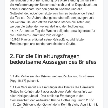
der Sünden und ohne Hoffnung. Die Auferstehung Christi zieht
die Auferstehung der Seinen nach sich und ist Doppelpunkt zu
seiner Herrschaft über den ganzen Kosmos und alle
Gottesfeinde, wobei der letzte von ihm zu besiegende Feind
der Tod ist. Der Auferstehungsleib übertrifft den jetzigen Leib
bei weitem. Bei der letzten Posaune stehen die Toten auf,
werden die Lebenden verwandelt und der Tod besiegt.
16,1-4 Am ersten Tag der Woche soll jeder freiwillig etwas für
die Jerusalem-Sammlung zurücklegen.
16,5-24 Paulus erläutert seine Reisepläne, gibt letzte
Ermahnungen und sendet verschiedene Grüße.
2. Für die Einleitungsfragen
bedeutsame Aussagen des Briefes
1,1 Als Verfasser des Briefes werden Paulus und Sosthenes
(Apg 18,17) genannt.
1,1 Der Vers nennt als Empfänger des Briefes die Gemeinde
Gottes in Korinth, zieht aber auch eine Verbindungslinie zu
allen Heiligen überall. Das stellt die Empfänger in die
Gemeinschaft der weltweiten Kirche Gottes (vgl. auch 2 Kor
1,1). Zur Gründung der Gemeinde in Korinth siehe Apg 18,1-18.