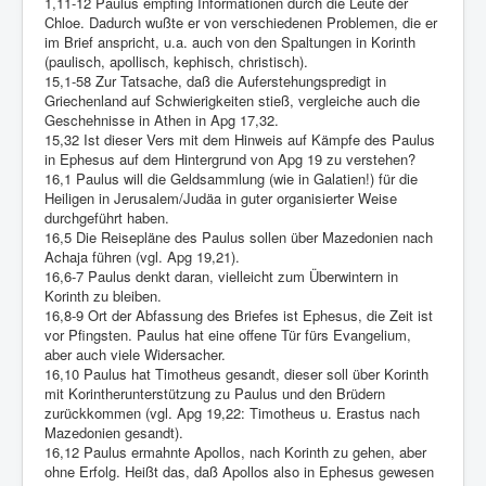
1,11-12 Paulus empfing Informationen durch die Leute der
Chloe. Dadurch wußte er von verschiedenen Problemen, die er
im Brief anspricht, u.a. auch von den Spaltungen in Korinth
(paulisch, apollisch, kephisch, christisch).
15,1-58 Zur Tatsache, daß die Auferstehungspredigt in
Griechenland auf Schwierigkeiten stieß, vergleiche auch die
Geschehnisse in Athen in Apg 17,32.
15,32 Ist dieser Vers mit dem Hinweis auf Kämpfe des Paulus
in Ephesus auf dem Hintergrund von Apg 19 zu verstehen?
16,1 Paulus will die Geldsammlung (wie in Galatien!) für die
Heiligen in Jerusalem/Judäa in guter organisierter Weise
durchgeführt haben.
16,5 Die Reisepläne des Paulus sollen über Mazedonien nach
Achaja führen (vgl. Apg 19,21).
16,6-7 Paulus denkt daran, vielleicht zum Überwintern in
Korinth zu bleiben.
16,8-9 Ort der Abfassung des Briefes ist Ephesus, die Zeit ist
vor Pfingsten. Paulus hat eine offene Tür fürs Evangelium,
aber auch viele Widersacher.
16,10 Paulus hat Timotheus gesandt, dieser soll über Korinth
mit Korintherunterstützung zu Paulus und den Brüdern
zurückkommen (vgl. Apg 19,22: Timotheus u. Erastus nach
Mazedonien gesandt).
16,12 Paulus ermahnte Apollos, nach Korinth zu gehen, aber
ohne Erfolg. Heißt das, daß Apollos also in Ephesus gewesen