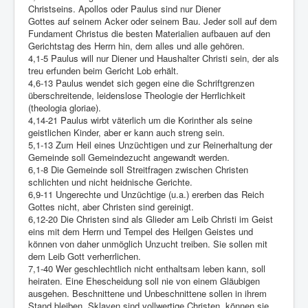
Christseins. Apollos oder Paulus sind nur Diener
Gottes auf seinem Acker oder seinem Bau. Jeder soll auf dem
Fundament Christus die besten Materialien aufbauen auf den
Gerichtstag des Herrn hin, dem alles und alle gehören.
4,1-5 Paulus will nur Diener und Haushalter Christi sein, der als
treu erfunden beim Gericht Lob erhält.
4,6-13 Paulus wendet sich gegen eine die Schriftgrenzen
überschreitende, leidenslose Theologie der Herrlichkeit
(theologia gloriae).
4,14-21 Paulus wirbt väterlich um die Korinther als seine
geistlichen Kinder, aber er kann auch streng sein.
5,1-13 Zum Heil eines Unzüchtigen und zur Reinerhaltung der
Gemeinde soll Gemeindezucht angewandt werden.
6,1-8 Die Gemeinde soll Streitfragen zwischen Christen
schlichten und nicht heidnische Gerichte.
6,9-11 Ungerechte und Unzüchtige (u.a.) ererben das Reich
Gottes nicht, aber Christen sind gereinigt.
6,12-20 Die Christen sind als Glieder am Leib Christi im Geist
eins mit dem Herrn und Tempel des Heilgen Geistes und
können von daher unmöglich Unzucht treiben. Sie sollen mit
dem Leib Gott verherrlichen.
7,1-40 Wer geschlechtlich nicht enthaltsam leben kann, soll
heiraten. Eine Ehescheidung soll nie von einem Gläubigen
ausgehen. Beschnittene und Unbeschnittene sollen in ihrem
Stand bleiben. Sklaven sind vollwertige Christen, können sie