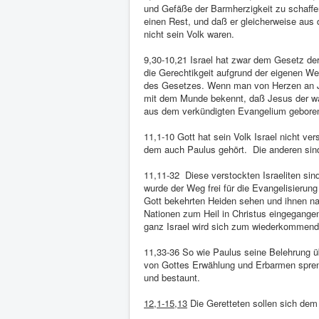
und Gefäße der Barmherzigkeit zu schaffe
einen Rest, und daß er gleicherweise aus
nicht sein Volk waren.
9,30-10,21 Israel hat zwar dem Gesetz der 
die Gerechtikgeit aufgrund der eigenen W
des Gesetzes. Wenn man von Herzen an J
mit dem Munde bekennt, daß Jesus der wahr
aus dem verkündigten Evangelium gebore
11,1-10 Gott hat sein Volk Israel nicht v
dem auch Paulus gehört. Die anderen sind 
11,11-32 Diese verstockten Israeliten sind 
wurde der Weg frei für die Evangelisierun
Gott bekehrten Heiden sehen und ihnen na
Nationen zum Heil in Christus eingegangen 
ganz Israel wird sich zum wiederkommen
11,33-36 So wie Paulus seine Belehrung üb
von Gottes Erwählung und Erbarmen spreng
und bestaunt.
12,1-15,13
Die Geretteten sollen sich dem