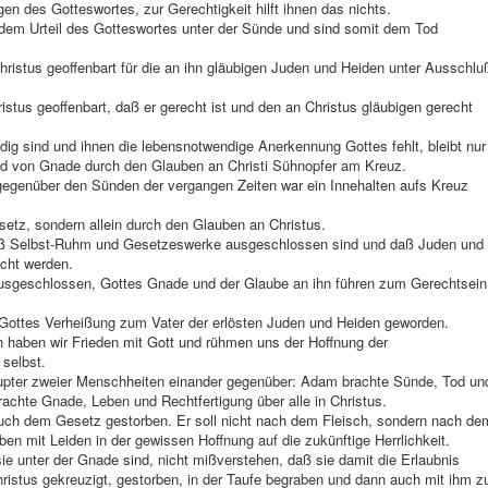
en des Gotteswortes, zur Gerechtigkeit hilft ihnen das nichts.
dem Urteil des Gotteswortes unter der Sünde und sind somit dem Tod
Christus geoffenbart für die an ihn gläubigen Juden und Heiden unter Ausschlu
ristus geoffenbart, daß er gerecht ist und den an Christus gläubigen gerecht
dig sind und ihnen die lebensnotwendige Anerkennung Gottes fehlt, bleibt nur
und von Gnade durch den Glauben an Christi Sühnopfer am Kreuz.
n gegenüber den Sünden der vergangen Zeiten war ein Innehalten aufs Kreuz
setz, sondern allein durch den Glauben an Christus.
aß Selbst-Ruhm und Gesetzeswerke ausgeschlossen sind und daß Juden und
echt werden.
sgeschlossen, Gottes Gnade und der Glaube an ihn führen zum Gerechtsein
Gottes Verheißung zum Vater der erlösten Juden und Heiden geworden.
haben wir Frieden mit Gott und rühmen uns der Hoffnung der
 selbst.
upter zweier Menschheiten einander gegenüber: Adam brachte Sünde, Tod un
achte Gnade, Leben und Rechtfertigung über alle in Christus.
uch dem Gesetz gestorben. Er soll nicht nach dem Fleisch, sondern nach de
eben mit Leiden in der gewissen Hoffnung auf die zukünftige Herrlichkeit.
sie unter der Gnade sind, nicht mißverstehen, daß sie damit die Erlaubnis
hristus gekreuzigt, gestorben, in der Taufe begraben und dann auch mit ihm z