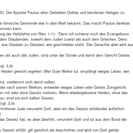
uß): Der Apostel Paulus allen Geliebten Gottes und berufenen Heiligen zu
Die römische Gemeinde war in aller Welt bekannt. Das macht Paulus dankbar.
kommen kann.
ung der Heilslehre von Röm 1-11: "Denn ich schäme mich des Evangeliums
 jedem Glaubenden, sowohl dem Juden zuerst als auch dem Griechen. Denn
rt aus Glauben zu Glauben, wie geschrieben steht: 'Der Gerechte aber wird au
en als auch alle Juden, sind unter der Sünde und damit dem Gericht Gottes
gl. 3,9).
d Heiden gerecht ergehen: Wer Gute Werke tut, empfängt ewiges Leben, wer
 tut, verdammt sich damit selbst.
der nach seinen Werken, entweder ewiges Leben oder Gottes Zorngericht.
en mit oder ohne Gesetz verloren. Wenn wiedergeborene Heiden, ohne das
n, sind sie sich selbst Gesetz.
vgl. 3,9)
hnittener Jude verunehrt Gott, aber ein das Gesetz erfüllender äußerlich
t.
as Gesetz hat, es aber übertritt, verunehrt Gott und ist aus dem Bund der
Gesetz erfüllt, gilt geistlich als beschnitten und wird von Gott gelobt.