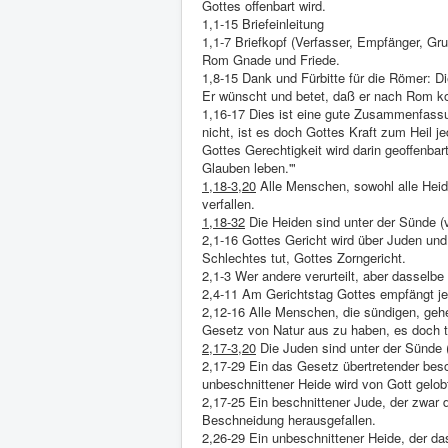
Gottes offenbart wird.
1,1-15 Briefeinleitung
1,1-7 Briefkopf (Verfasser, Empfänger, Gr
Rom Gnade und Friede.
1,8-15 Dank und Fürbitte für die Römer: 
Er wünscht und betet, daß er nach Rom 
1,16-17 Dies ist eine gute Zusammenfass
nicht, ist es doch Gottes Kraft zum Heil
Gottes Gerechtigkeit wird darin geoffenba
Glauben leben.'"
1,18-3,20
Alle Menschen, sowohl alle Heid
verfallen.
1,18-32
Die Heiden sind unter der Sünde (v
2,1-16 Gottes Gericht wird über Juden un
Schlechtes tut, Gottes Zorngericht.
2,1-3 Wer andere verurteilt, aber dasselbe
2,4-11 Am Gerichtstag Gottes empfängt je
2,12-16 Alle Menschen, die sündigen, geh
Gesetz von Natur aus zu haben, es doch tu
2,17-3,20
Die Juden sind unter der Sünde (
2,17-29 Ein das Gesetz übertretender besc
unbeschnittener Heide wird von Gott gelob
2,17-25 Ein beschnittener Jude, der zwar d
Beschneidung herausgefallen.
2,26-29 Ein unbeschnittener Heide, der das 