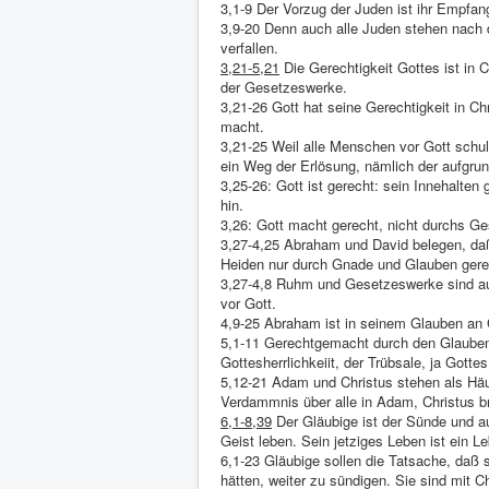
3,1-9 Der Vorzug der Juden ist ihr Empfang
3,9-20 Denn auch alle Juden stehen nach 
verfallen.
3,21-5,21
Die Gerechtigkeit Gottes ist in 
der Gesetzeswerke.
3,21-26 Gott hat seine Gerechtigkeit in Ch
macht.
3,21-25 Weil alle Menschen vor Gott schul
ein Weg der Erlösung, nämlich der aufgr
3,25-26: Gott ist gerecht: sein Innehalte
hin.
3,26: Gott macht gerecht, nicht durchs Ge
3,27-4,25 Abraham und David belegen, d
Heiden nur durch Gnade und Glauben ger
3,27-4,8 Ruhm und Gesetzeswerke sind au
vor Gott.
4,9-25 Abraham ist in seinem Glauben an 
5,1-11 Gerechtgemacht durch den Glauben 
Gottesherrlichkeiit, der Trübsale, ja Gottes
5,12-21 Adam und Christus stehen als Hä
Verdammnis über alle in Adam, Christus br
6,1-8,39
Der Gläubige ist der Sünde und a
Geist leben. Sein jetziges Leben ist ein L
6,1-23 Gläubige sollen die Tatsache, daß 
hätten, weiter zu sündigen. Sie sind mit C