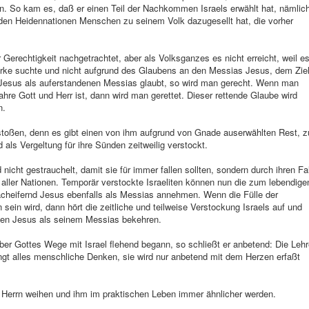
n. So kam es, daß er einen Teil der Nachkommen Israels erwählt hat, nämlic
 den Heidennationen Menschen zu seinem Volk dazugesellt hat, die vorher
Gerechtigkeit nachgetrachtet, aber als Volksganzes es nicht erreicht, weil e
erke suchte und nicht aufgrund des Glaubens an den Messias Jesus, dem Zie
esus als auferstandenen Messias glaubt, so wird man gerecht. Wenn man
e Gott und Herr ist, dann wird man gerettet. Dieser rettende Glaube wird
n.
erstoßen, denn es gibt einen von ihm aufgrund von Gnade auserwählten Rest, z
als Vergeltung für ihre Sünden zeitweilig verstockt.
nicht gestrauchelt, damit sie für immer fallen sollten, sondern durch ihren Fal
g aller Nationen. Temporär verstockte Israeliten können nun die zum lebendige
cheifernd Jesus ebenfalls als Messias annehmen. Wenn die Fülle der
sein wird, dann hört die zeitliche und teilweise Verstockung Israels auf und
den Jesus als seinem Messias bekehren.
er Gottes Wege mit Israel flehend begann, so schließt er anbetend: Die Leh
t alles menschliche Denken, sie wird nur anbetend mit dem Herzen erfaßt
 Herrn weihen und ihm im praktischen Leben immer ähnlicher werden.