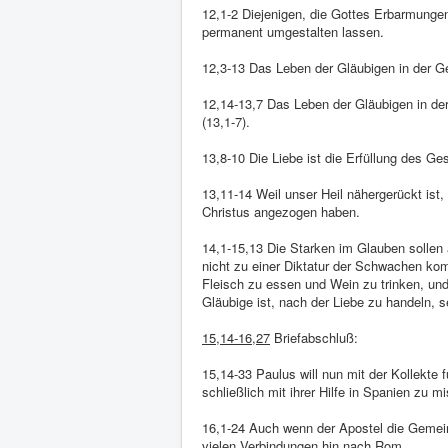
12,1-2 Diejenigen, die Gottes Erbarmungen
permanent umgestalten lassen.
12,3-13 Das Leben der Gläubigen in der 
12,14-13,7 Das Leben der Gläubigen in der 
(13,1-7).
13,8-10 Die Liebe ist die Erfüllung des Ge
13,11-14 Weil unser Heil nähergerückt ist
Christus angezogen haben.
14,1-15,13 Die Starken im Glauben sollen
nicht zu einer Diktatur der Schwachen kom
Fleisch zu essen und Wein zu trinken, und
Gläubige ist, nach der Liebe zu handeln, 
15,14-16,27
Briefabschluß:
15,14-33 Paulus will nun mit der Kollekt
schließlich mit ihrer Hilfe in Spanien zu mi
16,1-24 Auch wenn der Apostel die Gemein
vielen Verbindungen hin nach Rom.