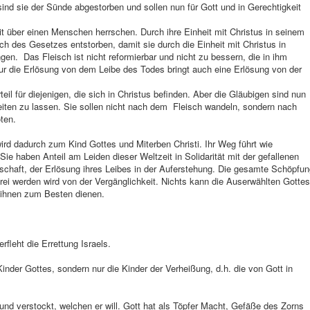
nd sie der Sünde abgestorben und sollen nun für Gott und in Gerechtigkeit
t über einen Menschen herrschen. Durch ihre Einheit mit Christus in seinem
h des Gesetzes entstorben, damit sie durch die Einheit mit Christus in
gen. Das Fleisch ist nicht reformierbar und nicht zu bessern, die in ihm
 die Erlösung von dem Leibe des Todes bringt auch eine Erlösung von der
l für diejenigen, die sich in Christus befinden. Aber die Gläubigen sind nun
leiten zu lassen. Sie sollen nicht nach dem Fleisch wandeln, sondern nach
öten.
rd dadurch zum Kind Gottes und Miterben Christi. Ihr Weg führt wie
 Sie haben Anteil am Leiden dieser Weltzeit in Solidarität mit der gefallenen
schaft, der Erlösung ihres Leibes in der Auferstehung. Die gesamte Schöpfun
rei werden wird von der Vergänglichkeit. Nichts kann die Auserwählten Gottes
 ihnen zum Besten dienen.
fleht die Errettung Israels.
d Kinder Gottes, sondern nur die Kinder der Verheißung, d.h. die von Gott in
 und verstockt, welchen er will. Gott hat als Töpfer Macht, Gefäße des Zorns