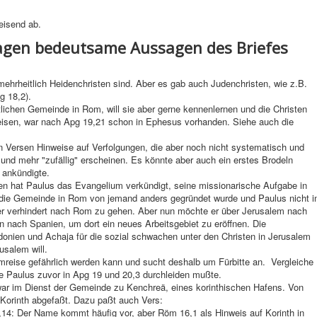
eisend ab.
fragen bedeutsame Aussagen des Briefes
 mehrheitlich Heidenchristen sind. Aber es gab auch Judenchristen, wie z.B.
g 18,2).
stlichen Gemeinde in Rom, will sie aber gerne kennenlernen und die Christen
eisen, war nach Apg 19,21 schon in Ephesus vorhanden. Siehe auch die
en Versen Hinweise auf Verfolgungen, die aber noch nicht systematisch und
nd mehr "zufällig" erscheinen. Es könnte aber auch ein erstes Brodeln
 ankündigte.
ien hat Paulus das Evangelium verkündigt, seine missionarische Aufgabe in
Da die Gemeinde in Rom von jemand anders gegründet wurde und Paulus nicht i
r er verhindert nach Rom zu gehen. Aber nun möchte er über Jerusalem nach
 nach Spanien, um dort ein neues Arbeitsgebiet zu eröffnen. Die
en und Achaja für die sozial schwachen unter den Christen in Jerusalem
usalem will.
mreise gefährlich werden kann und sucht deshalb um Fürbitte an. Vergleiche
ie Paulus zuvor in Apg 19 und 20,3 durchleiden mußte.
war im Dienst der Gemeinde zu Kenchreä, eines korinthischen Hafens. Von
n Korinth abgefaßt. Dazu paßt auch Vers:
,14: Der Name kommt häufig vor, aber Röm 16,1 als Hinweis auf Korinth in