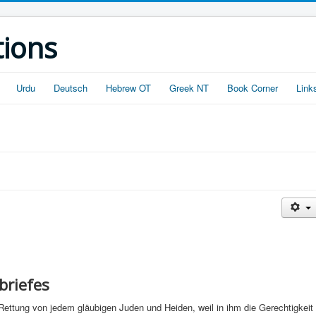
tions
Urdu
Deutsch
Hebrew OT
Greek NT
Book Corner
Link
briefes
Rettung von jedem gläubigen Juden und Heiden, weil in ihm die Gerechtigkeit