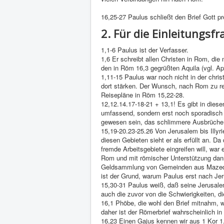
16,25-27 Paulus schließt den Brief Gott pr
2. Für die Einleitungs
1,1-6 Paulus ist der Verfasser.
1,6 Er schreibt allen Christen in Rom, die
den in Röm 16,3 gegrüßten Aquila (vgl. Ap
1,11-15 Paulus war noch nicht in der chri
dort stärken. Der Wunsch, nach Rom zu r
Reisepläne in Röm 15,22-28.
12,12.14.17-18-21 + 13,1! Es gibt in dies
umfassend, sondern erst noch sporadisch u
gewesen sein, das schlimmere Ausbrüche
15,19-20.23-25.26 Von Jerusalem bis Illyr
diesen Gebieten sieht er als erfüllt an. 
fremde Arbeitsgebiete eingreifen will, wa
Rom und mit römischer Unterstützung dann
Geldsammlung von Gemeinden aus Mazedoni
ist der Grund, warum Paulus erst nach Jer
15,30-31 Paulus weiß, daß seine Jerusale
auch die zuvor von die Schwierigkeiten, d
16,1 Phöbe, die wohl den Brief mitnahm, 
daher ist der Römerbrief wahrscheinlich i
16,23 Einen Gajus kennen wir aus 1 Kor 1