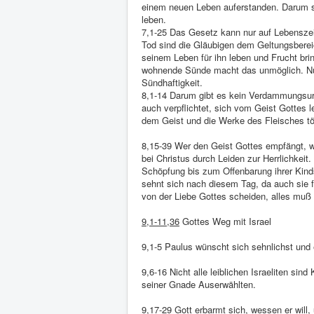
einem neuen Leben auferstanden. Darum si
leben.
7,1-25 Das Gesetz kann nur auf Lebenszei
Tod sind die Gläubigen dem Geltungsbereic
seinem Leben für ihn leben und Frucht brin
wohnende Sünde macht das unmöglich. Nur
Sündhaftigkeit.
8,1-14 Darum gibt es kein Verdammungsurtei
auch verpflichtet, sich vom Geist Gottes 
dem Geist und die Werke des Fleisches t
8,15-39 Wer den Geist Gottes empfängt, wi
bei Christus durch Leiden zur Herrlichkeit.
Schöpfung bis zum Offenbarung ihrer Kind
sehnt sich nach diesem Tag, da auch sie f
von der Liebe Gottes scheiden, alles muß
9,1-11,36
Gottes Weg mit Israel
9,1-5 Paulus wünscht sich sehnlichst und er
9,6-16 Nicht alle leiblichen Israeliten sin
seiner Gnade Auserwählten.
9,17-29 Gott erbarmt sich, wessen er will,