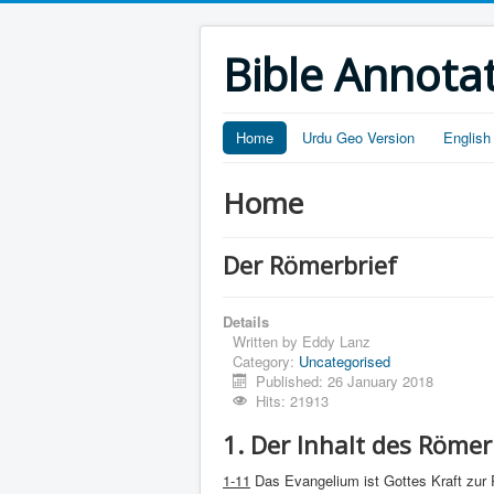
Bible Annota
Home
Urdu Geo Version
English
Home
Der Römerbrief
Details
Written by
Eddy Lanz
Category:
Uncategorised
Published: 26 January 2018
Hits: 21913
1. Der Inhalt des Römer
1-11
Das Evangelium ist Gottes Kraft zur 